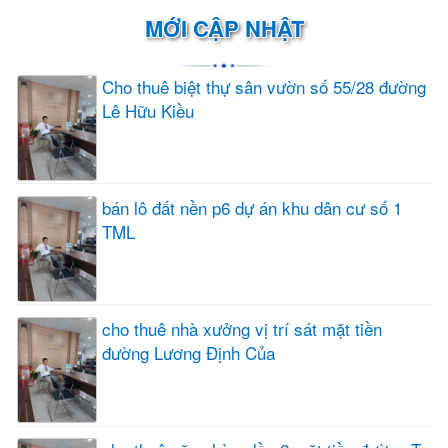
MỚI CẬP NHẬT
Cho thuê biệt thự sân vườn số 55/28 đường
Lê Hữu Kiều
bán lô đất nền p6 dự án khu dân cư số 1
TML
cho thuê nhà xưởng vị trí sát mặt tiền
đường Lương Định Của