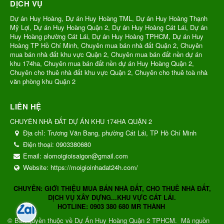
DỊCH VỤ
Dự án Huy Hoàng, Dự án Huy Hoàng TML, Dự án Huy Hoàng Thạnh
Mỹ Lợi, Dự án Huy Hoàng Quận 2, Dự án Huy Hoàng Cát Lái, Dự án
Huy Hoàng phường Cát Lái, Dự án Huy Hoàng TPHCM, Dự án Huy
Hoàng TP Hồ Chí Minh, Chuyên mua bán nhà đất Quận 2, Chuyên
mua bán nhà đất khu vực Quận 2, Chuyên mua bán đất nền dự án
khu 174ha, Chuyên mua bán đất nền dự án Huy Hoàng Quận 2,
Chuyên cho thuê nhà đất khu vực Quận 2, Chuyên cho thuê toà nhà
văn phòng khu Quận 2
LIÊN HỆ
CHUYÊN NHÀ ĐẤT DỰ ÁN KHU 174HA QUẬN 2
Địa chỉ:
Trương Văn Bang, phường Cát Lái, TP Hồ Chí Minh
Điện thoại:
0903380680
Email:
alomoigioisaigon@gmail.com
Website:
https://moigioinhadat24h.com/
CHUYÊN: GIỚI THIỆU MUA BÁN NHÀ ĐẤT, CHO THUÊ NHÀ ĐẤT,
DỊCH VỤ XÂY DỰNG...KHU VỰC CÁT LÁI.
HOTLINE: 0903 380 680 MR THÀNH
© Bản quyền thuộc về
Dự Án Huy Hoàng Quận 2 TPHCM
.
Mã nguồn