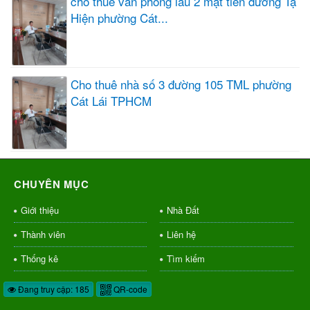
cho thuê văn phòng lầu 2 mặt tiền đường Tạ
Hiện phường Cát...
Cho thuê nhà số 3 đường 105 TML phường
Cát Lái TPHCM
CHUYÊN MỤC
Giới thiệu
Nhà Đất
Thành viên
Liên hệ
Thống kê
Tìm kiếm
Đang truy cập: 185
QR-code