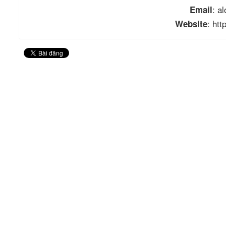
: a
Email
: ht
Website