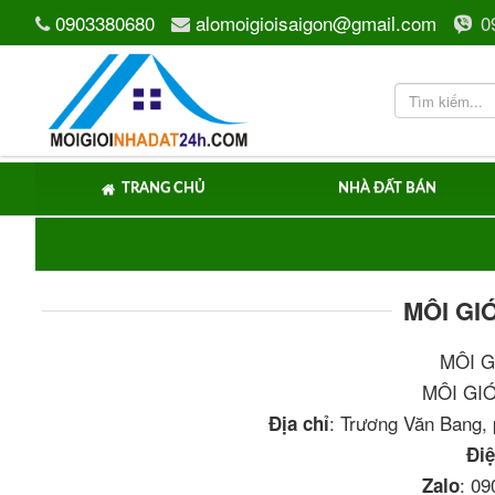
0903380680
alomoigioisaigon@gmail.com
0
TRANG CHỦ
NHÀ ĐẤT BÁN
MÔI GI
MÔI G
MÔI GI
: Trương Văn Bang,
Địa chỉ
Điệ
: 0
Zalo