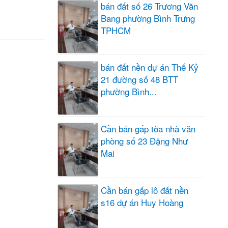
bán đất số 26 Trương Văn
Bang phường Bình Trưng
TPHCM
bán đất nền dự án Thế Kỷ
21 đường số 48 BTT
phường Bình...
Cần bán gấp tòa nhà văn
phòng số 23 Đặng Như
Mai
Cần bán gấp lô đất nền
s16 dự án Huy Hoàng