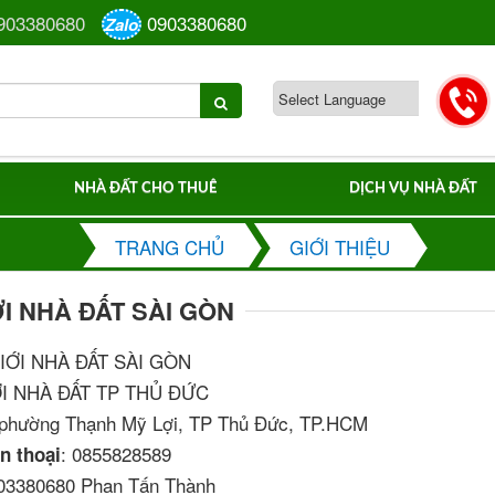
903380680
0903380680
Zalo
NHÀ ĐẤT CHO THUÊ
DỊCH VỤ NHÀ ĐẤT
TRANG CHỦ
GIỚI THIỆU
ỚI NHÀ ĐẤT SÀI GÒN
IỚI NHÀ ĐẤT SÀI GÒN
ỚI NHÀ ĐẤT TP THỦ ĐỨC
 phường Thạnh Mỹ Lợi, TP Thủ Đức, TP.HCM
: 0855828589
n thoại
903380680 Phan Tấn Thành