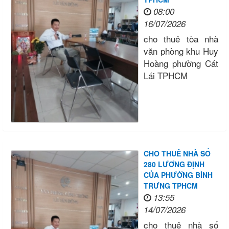
08:00
16/07/2026
cho thuê tòa nhà
văn phòng khu Huy
Hoàng phường Cát
Lái TPHCM
CHO THUÊ NHÀ SỐ
280 LƯƠNG ĐỊNH
CỦA PHƯỜNG BÌNH
TRƯNG TPHCM
13:55
14/07/2026
cho thuê nhà số