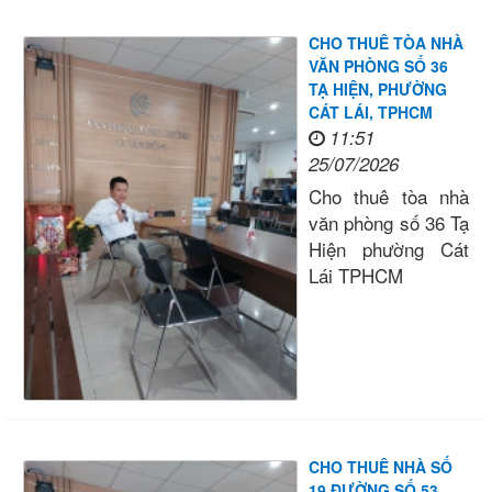
CHO THUÊ TÒA NHÀ
VĂN PHÒNG SỐ 36
TẠ HIỆN, PHƯỜNG
CÁT LÁI, TPHCM
11:51
25/07/2026
Cho thuê tòa nhà
văn phòng số 36 Tạ
Hiện phường Cát
Lái TPHCM
CHO THUÊ NHÀ SỐ
19 ĐƯỜNG SỐ 53