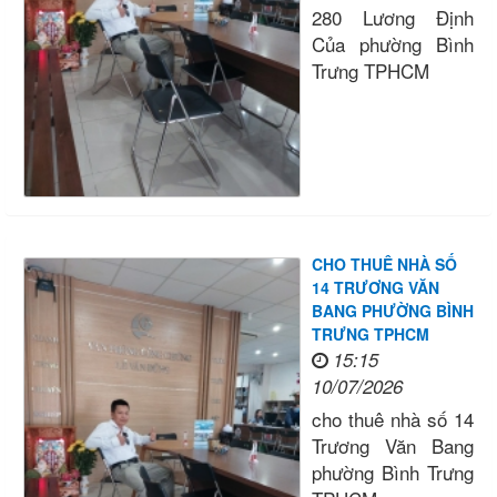
280 Lương Định
Của phường Bình
Trưng TPHCM
CHO THUÊ NHÀ SỐ
14 TRƯƠNG VĂN
BANG PHƯỜNG BÌNH
TRƯNG TPHCM
15:15
10/07/2026
cho thuê nhà số 14
Trương Văn Bang
phường Bình Trưng