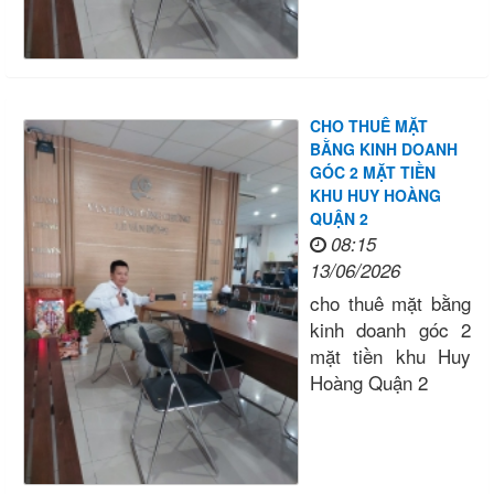
CHO THUÊ MẶT
BẰNG KINH DOANH
GÓC 2 MẶT TIỀN
KHU HUY HOÀNG
QUẬN 2
08:15
13/06/2026
cho thuê mặt bằng
kinh doanh góc 2
mặt tiền khu Huy
Hoàng Quận 2