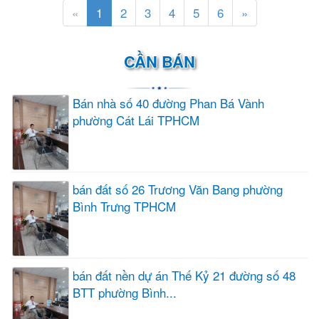
«
1
2
3
4
5
6
»
CẦN BÁN
Bán nhà số 40 đường Phan Bá Vành
phường Cát Lái TPHCM
bán đất số 26 Trương Văn Bang phường
Bình Trưng TPHCM
bán đất nền dự án Thế Kỷ 21 đường số 48
BTT phường Bình...