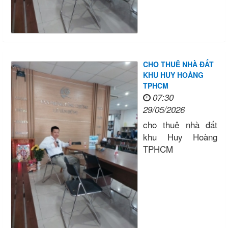
CHO THUÊ NHÀ ĐẤT
KHU HUY HOÀNG
TPHCM
07:30
29/05/2026
cho thuê nhà đất
khu Huy Hoàng
TPHCM