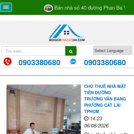
Bán nhà số 40 đường Phan Bá Vành phườn
0903380680
0903380680
CHO THUÊ NHÀ MẶT
TIỀN ĐƯỜNG
TRƯƠNG VĂN BANG
PHƯỜNG CÁT LÁI
TPHCM
14:23
06/08/2026