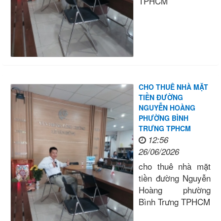
TPHCM
CHO THUÊ NHÀ MẶT
TIỀN ĐƯỜNG
NGUYỄN HOÀNG
PHƯỜNG BÌNH
TRƯNG TPHCM
12:56
26/06/2026
cho thuê nhà mặt
tiền đường Nguyễn
Hoàng phường
Bình Trưng TPHCM