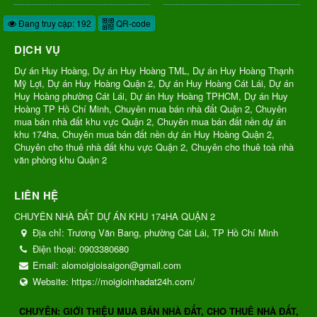
Đang truy cập: 192
QR-code
DỊCH VỤ
Dự án Huy Hoàng, Dự án Huy Hoàng TML, Dự án Huy Hoàng Thạnh
Mỹ Lợi, Dự án Huy Hoàng Quận 2, Dự án Huy Hoàng Cát Lái, Dự án
Huy Hoàng phường Cát Lái, Dự án Huy Hoàng TPHCM, Dự án Huy
Hoàng TP Hồ Chí Minh, Chuyên mua bán nhà đất Quận 2, Chuyên
mua bán nhà đất khu vực Quận 2, Chuyên mua bán đất nền dự án
khu 174ha, Chuyên mua bán đất nền dự án Huy Hoàng Quận 2,
Chuyên cho thuê nhà đất khu vực Quận 2, Chuyên cho thuê toà nhà
văn phòng khu Quận 2
LIÊN HỆ
CHUYÊN NHÀ ĐẤT DỰ ÁN KHU 174HA QUẬN 2
Địa chỉ:
Trương Văn Bang, phường Cát Lái, TP Hồ Chí Minh
Điện thoại:
0903380680
Email:
alomoigioisaigon@gmail.com
Website:
https://moigioinhadat24h.com/
CHUYÊN: GIỚI THIỆU MUA BÁN NHÀ ĐẤT, CHO THUÊ NHÀ ĐẤT,