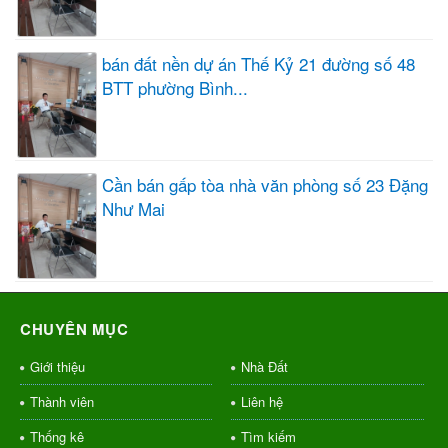
bán đất nền dự án Thế Kỷ 21 đường số 48
BTT phường Bình...
Cần bán gấp tòa nhà văn phòng số 23 Đặng
Như Mai
CHUYÊN MỤC
Giới thiệu
Nhà Đất
Thành viên
Liên hệ
Thống kê
Tìm kiếm