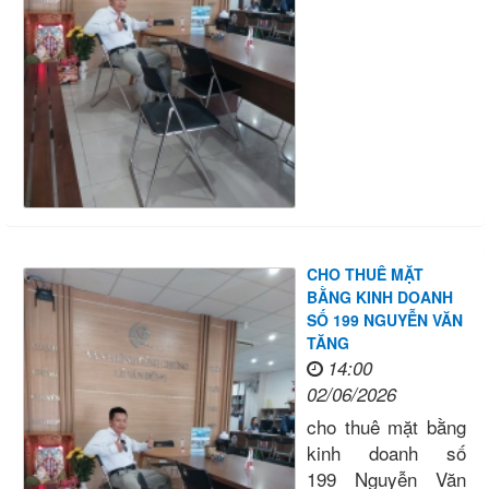
CHO THUÊ MẶT
BẰNG KINH DOANH
SỐ 199 NGUYỄN VĂN
TĂNG
14:00
02/06/2026
cho thuê mặt bằng
kinh doanh số
199 Nguyễn Văn