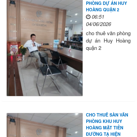
PHÒNG DỰ ÁN HUY
HOÀNG QUẬN 2
06:51
04/06/2026
cho thuê văn phòng
dự án Huy Hoàng
quận 2
CHO THUÊ SÀN VĂN
PHÒNG KHU HUY
HOÀNG MẶT TIỀN
ĐƯỜNG TẠ HIỆN