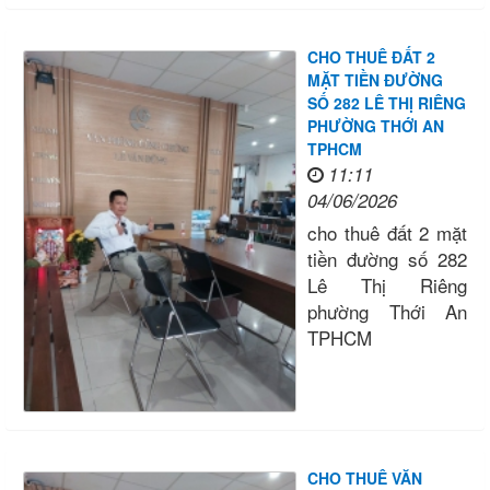
CHO THUÊ ĐẤT 2
MẶT TIỀN ĐƯỜNG
SỐ 282 LÊ THỊ RIÊNG
PHƯỜNG THỚI AN
TPHCM
11:11
04/06/2026
cho thuê đất 2 mặt
tiền đường số 282
Lê Thị Riêng
phường Thới An
TPHCM
CHO THUÊ VĂN