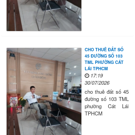
CHO THUÊ ĐẤT SỐ
45 ĐƯỜNG SỐ 103
TML PHƯỜNG CÁT
LÁI TPHCM
17:19
30/07/2026
cho thuê đất số 45
đường số 103 TML
phường Cát Lái
TPHCM