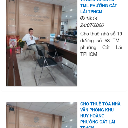
TML PHƯỜNG CÁT
LÁI TPHCM
18:14
24/07/2026
Cho thuê nhà số 19
đường số 53 TML
phường Cát Lái
TPHCM
CHO THUÊ TÒA NHÀ
VĂN PHÒNG KHU
HUY HOÀNG
PHƯỜNG CÁT LÁI
TPHCM