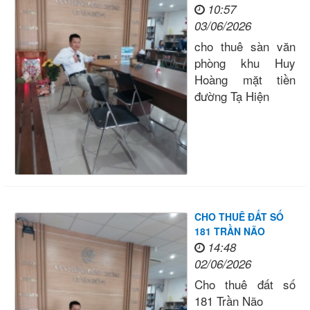
10:57
03/06/2026
cho thuê sàn văn
phòng khu Huy
Hoàng mặt tiền
đường Tạ Hiện
CHO THUÊ ĐẤT SỐ
181 TRẦN NÃO
14:48
02/06/2026
Cho thuê đất số
181 Trần Não