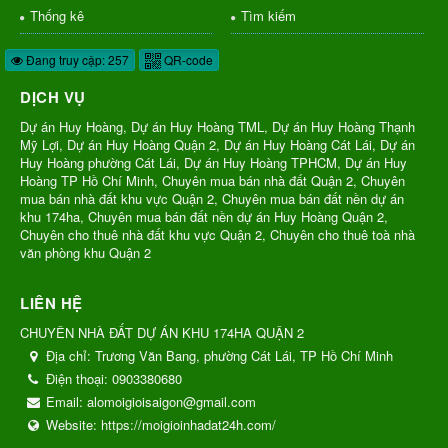
Thống kê
Tìm kiếm
Đang truy cập: 257
QR-code
DỊCH VỤ
Dự án Huy Hoàng, Dự án Huy Hoàng TML, Dự án Huy Hoàng Thạnh
Mỹ Lợi, Dự án Huy Hoàng Quận 2, Dự án Huy Hoàng Cát Lái, Dự án
Huy Hoàng phường Cát Lái, Dự án Huy Hoàng TPHCM, Dự án Huy
Hoàng TP Hồ Chí Minh, Chuyên mua bán nhà đất Quận 2, Chuyên
mua bán nhà đất khu vực Quận 2, Chuyên mua bán đất nền dự án
khu 174ha, Chuyên mua bán đất nền dự án Huy Hoàng Quận 2,
Chuyên cho thuê nhà đất khu vực Quận 2, Chuyên cho thuê toà nhà
văn phòng khu Quận 2
LIÊN HỆ
CHUYÊN NHÀ ĐẤT DỰ ÁN KHU 174HA QUẬN 2
Địa chỉ:
Trương Văn Bang, phường Cát Lái, TP Hồ Chí Minh
Điện thoại:
0903380680
Email:
alomoigioisaigon@gmail.com
Website:
https://moigioinhadat24h.com/