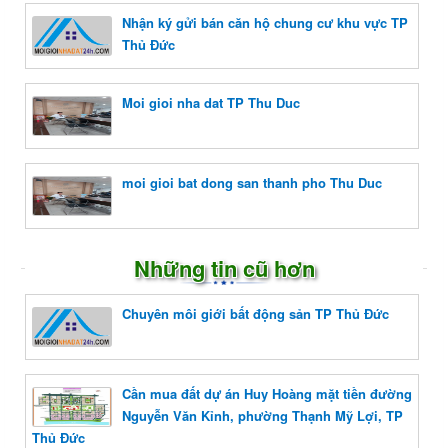
Nhận ký gửi bán căn hộ chung cư khu vực TP
Thủ Đức
Moi gioi nha dat TP Thu Duc
moi gioi bat dong san thanh pho Thu Duc
Những tin cũ hơn
Chuyên môi giới bất động sản TP Thủ Đức
Cần mua đất dự án Huy Hoàng mặt tiền đường
Nguyễn Văn Kỉnh, phường Thạnh Mỹ Lợi, TP
Thủ Đức