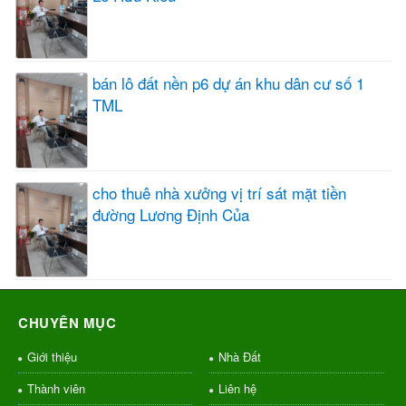
bán lô đất nền p6 dự án khu dân cư số 1
TML
cho thuê nhà xưởng vị trí sát mặt tiền
đường Lương Định Của
CHUYÊN MỤC
Giới thiệu
Nhà Đất
Thành viên
Liên hệ