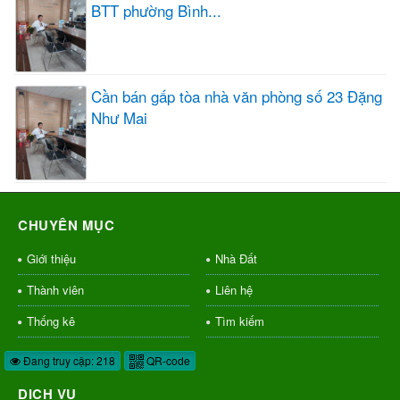
BTT phường Bình...
Cần bán gấp tòa nhà văn phòng số 23 Đặng
Như Mai
CHUYÊN MỤC
Giới thiệu
Nhà Đất
Thành viên
Liên hệ
Thống kê
Tìm kiếm
Đang truy cập: 218
QR-code
DỊCH VỤ