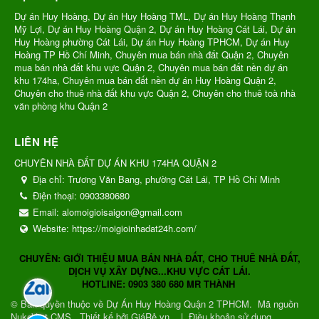
Dự án Huy Hoàng, Dự án Huy Hoàng TML, Dự án Huy Hoàng Thạnh
Mỹ Lợi, Dự án Huy Hoàng Quận 2, Dự án Huy Hoàng Cát Lái, Dự án
Huy Hoàng phường Cát Lái, Dự án Huy Hoàng TPHCM, Dự án Huy
Hoàng TP Hồ Chí Minh, Chuyên mua bán nhà đất Quận 2, Chuyên
mua bán nhà đất khu vực Quận 2, Chuyên mua bán đất nền dự án
khu 174ha, Chuyên mua bán đất nền dự án Huy Hoàng Quận 2,
Chuyên cho thuê nhà đất khu vực Quận 2, Chuyên cho thuê toà nhà
văn phòng khu Quận 2
LIÊN HỆ
CHUYÊN NHÀ ĐẤT DỰ ÁN KHU 174HA QUẬN 2
Địa chỉ:
Trương Văn Bang, phường Cát Lái, TP Hồ Chí Minh
Điện thoại:
0903380680
Email:
alomoigioisaigon@gmail.com
Website:
https://moigioinhadat24h.com/
CHUYÊN: GIỚI THIỆU MUA BÁN NHÀ ĐẤT, CHO THUÊ NHÀ ĐẤT,
DỊCH VỤ XÂY DỰNG...KHU VỰC CÁT LÁI.
HOTLINE: 0903 380 680 MR THÀNH
© Bản quyền thuộc về
Dự Án Huy Hoàng Quận 2 TPHCM
.
Mã nguồn
NukeViet CMS
.
Thiết kế bởi GiáRẻ.vn.
|
Điều khoản sử dụng