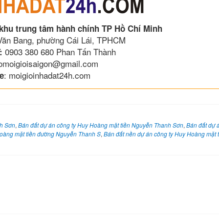
 khu trung tâm hành chính TP Hồ Chí Minh
 Văn Bang, phường Cái Lái, TPHCM
0903 380 680 Phan Tấn Thành
:
lomoigioisaigon@gmail.com
: moigioinhadat24h.com
e
nh Sơn
,
Bán đất dự án công ty Huy Hoàng mặt tiền Nguyễn Thanh Sơn
,
Bán đất dự 
Hoàng mặt tiền đường Nguyễn Thanh S
,
Bán đất nền dự án công ty Huy Hoàng mặt 