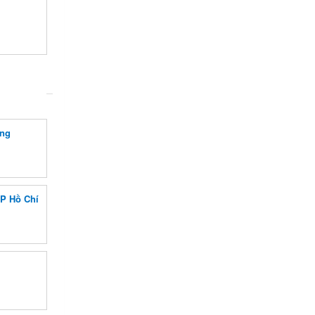
ang
TP Hồ Chí