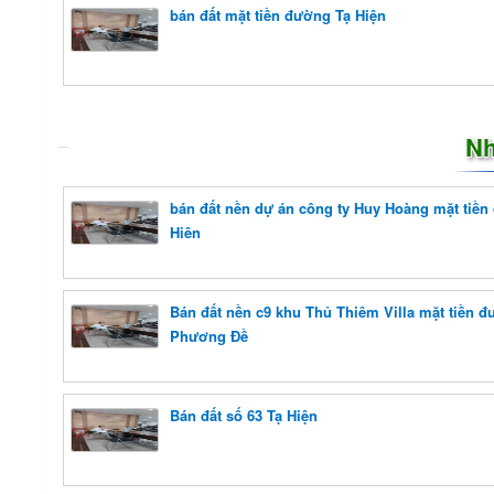
bán đất mặt tiền đường Tạ Hiện
Nh
bán đất nền dự án công ty Huy Hoàng mặt tiền
Hiên
Bán đất nền c9 khu Thủ Thiêm Villa mặt tiền 
Phương Đề
Bán đất số 63 Tạ Hiện