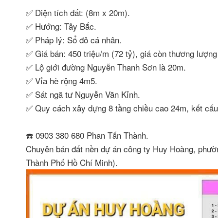
✅ Diện tích đất: (8m x 20m).
✅ Hướng: Tây Bắc.
✅ Pháp lý: Sổ đỏ cá nhân.
✅ Giá bán: 450 triệu/m (72 tỷ), giá còn thương lượn
✅ Lộ giới đường Nguyễn Thanh Sơn là 20m.
✅ Vỉa hè rộng 4m5.
✅ Sát ngã tư Nguyễn Văn Kỉnh.
✅ Quy cách xây dựng 8 tầng chiều cao 24m, kết cấu
☎️ 0903 380 680 Phan Tấn Thành.
Chuyên bán đất nền dự án công ty Huy Hoàng, phườn
Thành Phố Hồ Chí Minh).