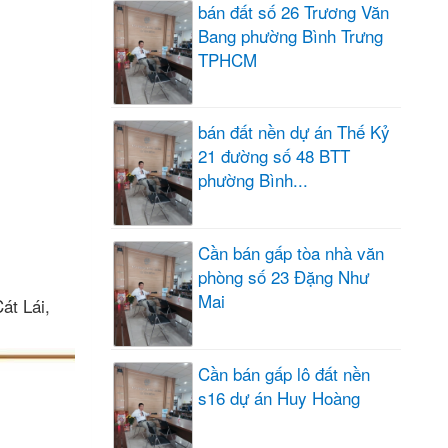
bán đất số 26 Trương Văn
Bang phường Bình Trưng
TPHCM
bán đất nền dự án Thế Kỷ
21 đường số 48 BTT
phường Bình...
Cần bán gấp tòa nhà văn
phòng số 23 Đặng Như
Mai
át Lái,
Cần bán gấp lô đất nền
s16 dự án Huy Hoàng