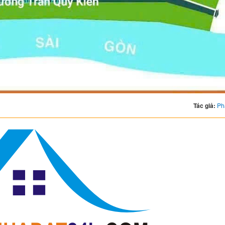
Tác giả:
Ph