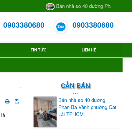
Bán nhà số 40 đường Phan Bá Vành ph
0903380680
0903380680
TIN TỨC
LIÊN HỆ
CẦN BÁN
Bán nhà số 40 đường
Phan Bá Vành phường Cát
Lái TPHCM
 là