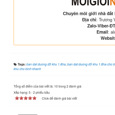
Chuyên môi giới nhà đất
: Trương
Địa chỉ
Zalo-Viber-ĐT
: a
Email
Websit
Tags:
ban dat duong d5 khu 1.8ha
,
ban dat duong d5 khu 1.8ha cho 
khu cho binh khanh
Tổng số điểm của bài viết là: 10 trong 2 đánh giá
Xếp hạng:
5
-
2
phiếu bầu
Click để đánh giá bài viết