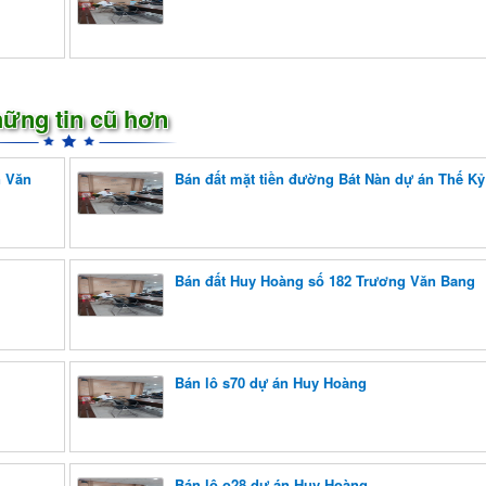
ững tin cũ hơn
n Văn
Bán đất mặt tiền đường Bát Nàn dự án Thế Kỷ
Bán đất Huy Hoàng số 182 Trương Văn Bang
Bán lô s70 dự án Huy Hoàng
Bán lô o28 dự án Huy Hoàng