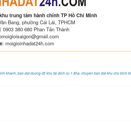
 khu trung tâm hành chính TP Hồ Chí Minh
 Văn Bang, phường Cái Lái, TPHCM
0903 380 680 Phan Tấn Thành
:
lomoigioisaigon@gmail.com
: moigioinhadat24h.com
e
binh khanh
,
ban dat duong d5 khu tai dinh cu 1.8ha
,
chuyen ban dat khu cho binh 