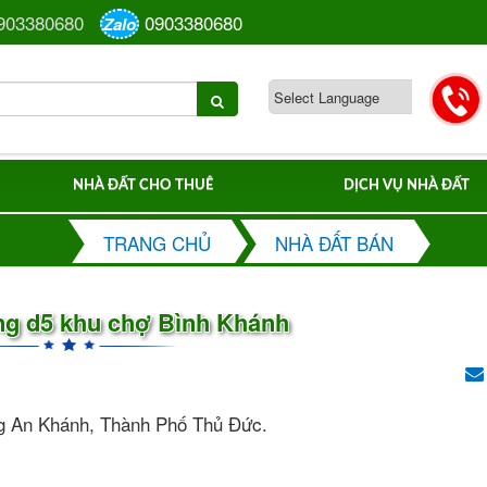
903380680
0903380680
Zalo
NHÀ ĐẤT CHO THUÊ
DỊCH VỤ NHÀ ĐẤT
TRANG CHỦ
NHÀ ĐẤT BÁN
ng d5 khu chợ Bình Khánh
g An Khánh, Thành Phố Thủ Đức.