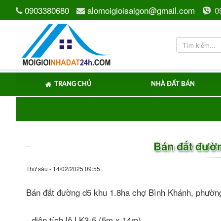
0903380680
alomoigioisaigon@gmail.com
0
TRANG CHỦ
NHÀ ĐẤT BÁN
Bán đất đườ
Thứ sáu - 14/02/2025 09:55
Bán đất đường d5 khu 1.8ha chợ Bình Khánh, phườn
- diện tích lô LK3-5 (5m x 14m).