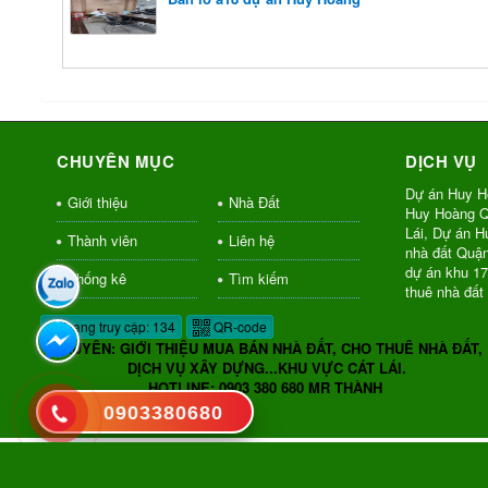
CHUYÊN MỤC
DỊCH VỤ
Dự án Huy H
Giới thiệu
Nhà Đất
Huy Hoàng Q
Lái, Dự án 
Thành viên
Liên hệ
nhà đất Quậ
dự án khu 1
Thống kê
Tìm kiếm
thuê nhà đất
Đang truy cập: 134
QR-code
CHUYÊN: GIỚI THIỆU MUA BÁN NHÀ ĐẤT, CHO THUÊ NHÀ ĐẤT,
DỊCH VỤ XÂY DỰNG...KHU VỰC CÁT LÁI.
HOTLINE: 0903 380 680 MR THÀNH
0903380680