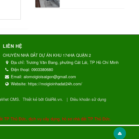
LIÊN HỆ
CHUYÊN NHÀ ĐẤT DỰ ÁN KHU 174HA QUẬN 2
Địa chỉ:
Trương Văn Bang, phường Cát Lái, TP Hồ Chí Minh
Điện thoại:
0903380680
Email:
alomoigioisaigon@gmail.com
Website:
https://moigioinhadat24h.com/
eViet CMS
.
Thiết kế bởi GiáRẻ.vn.
|
Điều khoản sử dụng
ất TP Thủ Đức, dịch vụ xây dựng, hồ sơ nhà đất TP Thủ Đức.
Gửi phản hồi