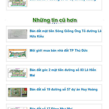
Những tin cũ hơn
Bán đất mặt tiền Sông Giồng Ông Tố đường Lê
Hữu Kiều
Môi giới mua bán nhà đất TP Thủ Đức
Bán đất góc 2 mặt tiền đường số 83 Lê Hiến
Mai
Bán đất số 19 đường số 57 dự án Huy Hoàng
Bán đất số 17 Đặng Như Mai