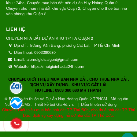
khu 174ha, Chuyên mua bán đất nền dự án Huy Hoàng Quận 2,
Chuyên cho thuê nhà đất khu vực Quận 2, Chuyên cho thuê toà nhà
văn phòng khu Quận 2
LIÊN HỆ
CHUYÊN NHÀ ĐẤT DỰ ÁN KHU 174HA QUẬN 2
Địa chỉ:
Trương Văn Bang, phường Cát Lái, TP Hồ Chí Minh
Điện thoại:
0903380680
Email:
alomoigioisaigon@gmail.com
Website:
https://moigioinhadat24h.com/
CHUYÊN: GIỚI THIỆU MUA BÁN NHÀ ĐẤT, CHO THUÊ NHÀ ĐẤT,
DỊCH VỤ XÂY DỰNG...KHU VỰC CÁT LÁI.
HOTLINE: 0903 380 680 MR THÀNH
© Bản quyền thuộc về
Dự Án Huy Hoàng Quận 2 TPHCM
.
Mã nguồn
NukeViet CMS
.
Thiết kế bởi GiáRẻ.vn.
|
Điều khoản sử dụng
Chuyên: Giới thiệu mua bán nhà đất TP Thủ Đức, cho thuê nhà đất TP Thủ
Đức, dịch vụ xây dựng, hồ sơ nhà đất TP Thủ Đức.