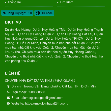
Thống kê
Tìm kiếm
Đang truy cập: 328
QR-code
DỊCH VỤ
Dự án Huy Hoàng, Dự án Huy Hoàng TML, Dự án Huy Hoàng Thạnh
Mỹ Lợi, Dự án Huy Hoàng Quận 2, Dự án Huy Hoàng Cát Lái, Dự án
Huy Hoàng phường Cát Lái, Dự án Huy Hoàng TPHCM, Dự án Huy
Hoàng TP Hồ Chí Minh, Chuyên mua bán nhà đất Quận 2, Chuyên
mua bán nhà đất khu vực Quận 2, Chuyên mua bán đất nền dự án
khu 174ha, Chuyên mua bán đất nền dự án Huy Hoàng Quận 2,
Chuyên cho thuê nhà đất khu vực Quận 2, Chuyên cho thuê toà nhà
văn phòng khu Quận 2
LIÊN HỆ
CHUYÊN NHÀ ĐẤT DỰ ÁN KHU 174HA QUẬN 2
Địa chỉ:
Trương Văn Bang, phường Cát Lái, TP Hồ Chí Minh
Điện thoại:
0903380680
Email:
alomoigioisaigon@gmail.com
Website:
https://moigioinhadat24h.com/