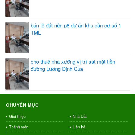
bán lô đất nền p6 dự án khu dân cư số 1
TML
cho thuê nhà xưởng vị trí sát mặt tiền
đường Lương Định Của
CHUYÊN MỤC
Giới thiệu
Nhà Đất
Thành viên
Liên hệ