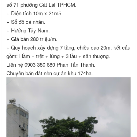
số 71 phường Cát Lái TPHCM.
+ Diện tích 10m x 21m5.
+ Sổ đỏ cá nhân.
+ Hướng Tây Nam.
+ Giá bán 280 triệu/m.
+ Quy hoạch xây dựng 7 tầng, chiều cao 20m, kết cấu
gồm: Hầm + trệt + lửng + 3 lầu + sân thượng.
Liên hệ 0903 380 680 Phan Tấn Thành.
Chuyên bán đất nền dự án khu 174ha.