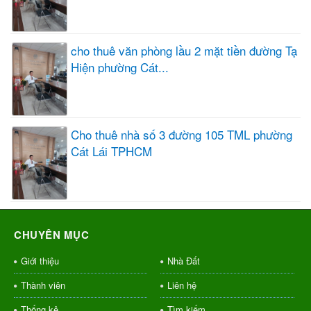
cho thuê văn phòng lầu 2 mặt tiền đường Tạ
Hiện phường Cát...
Cho thuê nhà số 3 đường 105 TML phường
Cát Lái TPHCM
CHUYÊN MỤC
Giới thiệu
Nhà Đất
Thành viên
Liên hệ
Thống kê
Tìm kiếm