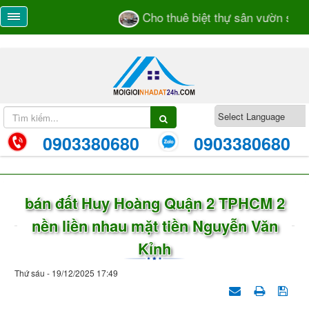
Cho thuê biệt thự sân vườn số 55
0903380680
0903380680
bán đất Huy Hoàng Quận 2 TPHCM 2
nền liền nhau mặt tiền Nguyễn Văn
Kỉnh
Thứ sáu - 19/12/2025 17:49