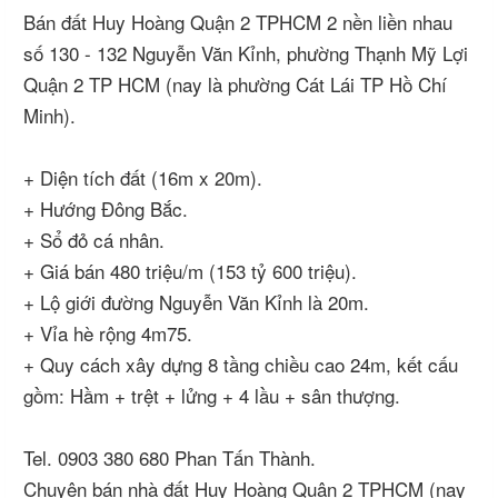
Bán đất Huy Hoàng Quận 2 TPHCM 2 nền liền nhau
số 130 - 132 Nguyễn Văn Kỉnh, phường Thạnh Mỹ Lợi
Quận 2 TP HCM (nay là phường Cát Lái TP Hồ Chí
Minh).
+ Diện tích đất (16m x 20m).
+ Hướng Đông Bắc.
+ Sổ đỏ cá nhân.
+ Giá bán 480 triệu/m (153 tỷ 600 triệu).
+ Lộ giới đường Nguyễn Văn Kỉnh là 20m.
+ Vỉa hè rộng 4m75.
+ Quy cách xây dựng 8 tầng chiều cao 24m, kết cấu
gồm: Hầm + trệt + lửng + 4 lầu + sân thượng.
Tel. 0903 380 680 Phan Tấn Thành.
Chuyên bán nhà đất Huy Hoàng Quận 2 TPHCM (nay