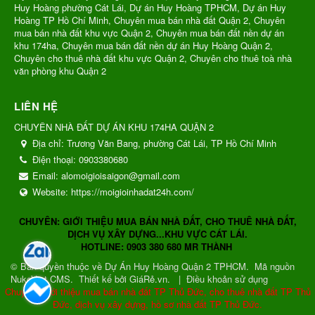
Huy Hoàng phường Cát Lái, Dự án Huy Hoàng TPHCM, Dự án Huy
Hoàng TP Hồ Chí Minh, Chuyên mua bán nhà đất Quận 2, Chuyên
mua bán nhà đất khu vực Quận 2, Chuyên mua bán đất nền dự án
khu 174ha, Chuyên mua bán đất nền dự án Huy Hoàng Quận 2,
Chuyên cho thuê nhà đất khu vực Quận 2, Chuyên cho thuê toà nhà
văn phòng khu Quận 2
LIÊN HỆ
CHUYÊN NHÀ ĐẤT DỰ ÁN KHU 174HA QUẬN 2
Địa chỉ:
Trương Văn Bang, phường Cát Lái, TP Hồ Chí Minh
Điện thoại:
0903380680
Email:
alomoigioisaigon@gmail.com
Website:
https://moigioinhadat24h.com/
CHUYÊN: GIỚI THIỆU MUA BÁN NHÀ ĐẤT, CHO THUÊ NHÀ ĐẤT,
DỊCH VỤ XÂY DỰNG...KHU VỰC CÁT LÁI.
HOTLINE: 0903 380 680 MR THÀNH
© Bản quyền thuộc về
Dự Án Huy Hoàng Quận 2 TPHCM
.
Mã nguồn
NukeViet CMS
.
Thiết kế bởi GiáRẻ.vn.
|
Điều khoản sử dụng
Chuyên: Giới thiệu mua bán nhà đất TP Thủ Đức, cho thuê nhà đất TP Thủ
Đức, dịch vụ xây dựng, hồ sơ nhà đất TP Thủ Đức.