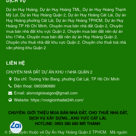
DỊCH VỤ
Dự án Huy Hoàng, Dự án Huy Hoàng TML, Dự án Huy Hoàng Thạnh
Mỹ Lợi, Dự án Huy Hoàng Quận 2, Dự án Huy Hoàng Cát Lái, Dự án
Huy Hoàng phường Cát Lái, Dự án Huy Hoàng TPHCM, Dự án Huy
Hoàng TP Hồ Chí Minh, Chuyên mua bán nhà đất Quận 2, Chuyên
mua bán nhà đất khu vực Quận 2, Chuyên mua bán đất nền dự án
khu 174ha, Chuyên mua bán đất nền dự án Huy Hoàng Quận 2,
Chuyên cho thuê nhà đất khu vực Quận 2, Chuyên cho thuê toà nhà
văn phòng khu Quận 2
LIÊN HỆ
CHUYÊN NHÀ ĐẤT DỰ ÁN KHU 174HA QUẬN 2
Địa chỉ:
Trương Văn Bang, phường Cát Lái, TP Hồ Chí Minh
Điện thoại:
0903380680
Email:
alomoigioisaigon@gmail.com
Website:
https://moigioinhadat24h.com/
CHUYÊN: GIỚI THIỆU MUA BÁN NHÀ ĐẤT, CHO THUÊ NHÀ ĐẤT,
DỊCH VỤ XÂY DỰNG...KHU VỰC CÁT LÁI.
HOTLINE: 0903 380 680 MR THÀNH
© Bản quyền thuộc về
Dự Án Huy Hoàng Quận 2 TPHCM
.
Mã nguồn