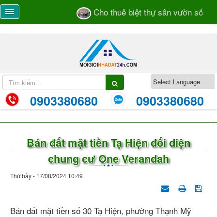
Cho thuê biệt thự sân vườn số 55/28
0903380680
0903380680
Bán đất mặt tiền Tạ Hiện đối diện
chung cư One Verandah
Thứ bảy - 17/08/2024 10:49
Bán đất mặt tiền số 30 Tạ Hiện, phường Thạnh Mỹ