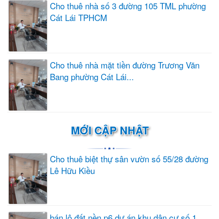
Cho thuê nhà số 3 đường 105 TML phường
Cát Lái TPHCM
Cho thuê nhà mặt tiền đường Trương Văn
Bang phường Cát Lái...
MỚI CẬP NHẬT
Cho thuê biệt thự sân vườn số 55/28 đường
Lê Hữu Kiều
bán lô đất nền p6 dự án khu dân cư số 1