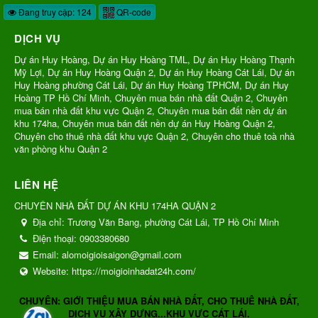
Đang truy cập: 124
QR-code
DỊCH VỤ
Dự án Huy Hoàng, Dự án Huy Hoàng TML, Dự án Huy Hoàng Thạnh
Mỹ Lợi, Dự án Huy Hoàng Quận 2, Dự án Huy Hoàng Cát Lái, Dự án
Huy Hoàng phường Cát Lái, Dự án Huy Hoàng TPHCM, Dự án Huy
Hoàng TP Hồ Chí Minh, Chuyên mua bán nhà đất Quận 2, Chuyên
mua bán nhà đất khu vực Quận 2, Chuyên mua bán đất nền dự án
khu 174ha, Chuyên mua bán đất nền dự án Huy Hoàng Quận 2,
Chuyên cho thuê nhà đất khu vực Quận 2, Chuyên cho thuê toà nhà
văn phòng khu Quận 2
LIÊN HỆ
CHUYÊN NHÀ ĐẤT DỰ ÁN KHU 174HA QUẬN 2
Địa chỉ:
Trương Văn Bang, phường Cát Lái, TP Hồ Chí Minh
Điện thoại:
0903380680
Email:
alomoigioisaigon@gmail.com
Website:
https://moigioinhadat24h.com/
CHUYÊN: GIỚI THIỆU MUA BÁN NHÀ ĐẤT, CHO THUÊ NHÀ ĐẤT,
DỊCH VỤ XÂY DỰNG...KHU VỰC CÁT LÁI.