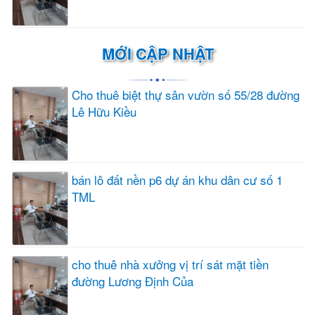
MỚI CẬP NHẬT
Cho thuê biệt thự sân vườn số 55/28 đường
Lê Hữu Kiều
bán lô đất nền p6 dự án khu dân cư số 1
TML
cho thuê nhà xưởng vị trí sát mặt tiền
đường Lương Định Của