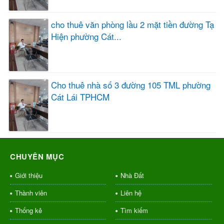
cho thuê văn phòng lầu 2 mặt tiền đường Tạ
Hiện phường Cát...
Cho thuê nhà số 3 đường 105 TML phường
Cát Lái TPHCM
CHUYÊN MỤC
Giới thiệu
Nhà Đất
Thành viên
Liên hệ
Thống kê
Tìm kiếm