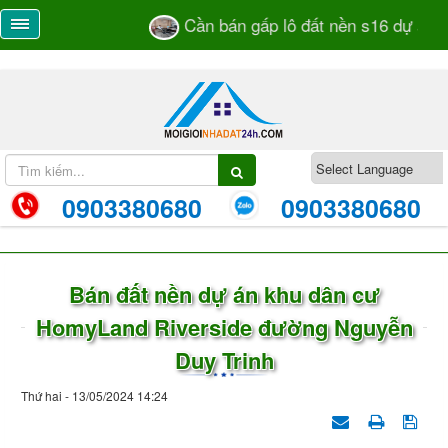
Cần bán gấp lô đất nền s16 dự án H
0903380680
0903380680
Bán đất nền dự án khu dân cư
HomyLand Riverside đường Nguyễn
Duy Trinh
Thứ hai - 13/05/2024 14:24