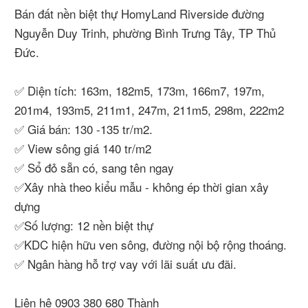
Bán đất nền biệt thự HomyLand Riverside đường
Nguyễn Duy Trinh, phường Bình Trưng Tây, TP Thủ
Đức.
✅ Diện tích: 163m, 182m5, 173m, 166m7, 197m,
201m4, 193m5, 211m1, 247m, 211m5, 298m, 222m2
✅ Giá bán: 130 -135 tr/m2.
✅ View sông giá 140 tr/m2
✅ Sổ đỏ sẵn có, sang tên ngay
✅Xây nhà theo kiểu mẫu - không ép thời gian xây
dựng
✅Số lượng: 12 nền biệt thự
✅KDC hiện hữu ven sông, đường nội bộ rộng thoáng.
✅ Ngân hàng hỗ trợ vay với lãi suất ưu đãi.
Liên hệ 0903 380 680 Thành