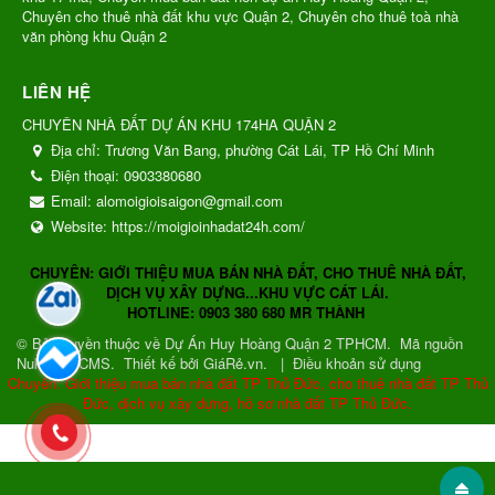
Chuyên cho thuê nhà đất khu vực Quận 2, Chuyên cho thuê toà nhà
văn phòng khu Quận 2
LIÊN HỆ
CHUYÊN NHÀ ĐẤT DỰ ÁN KHU 174HA QUẬN 2
Địa chỉ:
Trương Văn Bang, phường Cát Lái, TP Hồ Chí Minh
Điện thoại:
0903380680
Email:
alomoigioisaigon@gmail.com
Website:
https://moigioinhadat24h.com/
CHUYÊN: GIỚI THIỆU MUA BÁN NHÀ ĐẤT, CHO THUÊ NHÀ ĐẤT,
DỊCH VỤ XÂY DỰNG...KHU VỰC CÁT LÁI.
HOTLINE: 0903 380 680 MR THÀNH
© Bản quyền thuộc về
Dự Án Huy Hoàng Quận 2 TPHCM
.
Mã nguồn
NukeViet CMS
.
Thiết kế bởi GiáRẻ.vn.
|
Điều khoản sử dụng
Chuyên: Giới thiệu mua bán nhà đất TP Thủ Đức, cho thuê nhà đất TP Thủ
Đức, dịch vụ xây dựng, hồ sơ nhà đất TP Thủ Đức.