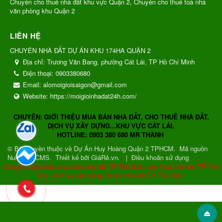
Chuyên cho thuê nhà đất khu vực Quận 2, Chuyên cho thuê toà nhà
văn phòng khu Quận 2
LIÊN HỆ
CHUYÊN NHÀ ĐẤT DỰ ÁN KHU 174HA QUẬN 2
Địa chỉ:
Trương Văn Bang, phường Cát Lái, TP Hồ Chí Minh
Điện thoại:
0903380680
Email:
alomoigioisaigon@gmail.com
Website:
https://moigioinhadat24h.com/
CHUYÊN: GIỚI THIỆU MUA BÁN NHÀ ĐẤT, CHO THUÊ NHÀ ĐẤT,
DỊCH VỤ XÂY DỰNG...KHU VỰC CÁT LÁI.
HOTLINE: 0903 380 680 MR THÀNH
© Bản quyền thuộc về
Dự Án Huy Hoàng Quận 2 TPHCM
.
Mã nguồn
NukeViet CMS
.
Thiết kế bởi GiáRẻ.vn.
|
Điều khoản sử dụng
Chuyên: Giới thiệu mua bán nhà đất TP Thủ Đức, cho thuê nhà đất TP Thủ
Đức, dịch vụ xây dựng, hồ sơ nhà đất TP Thủ Đức.
Gửi phản hồi