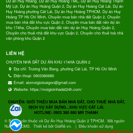
Dự án Huy Hoàng, Dự án Huy Hoàng TML, Dự án Huy Hoàng Thạnh
Mỹ Lợi, Dự án Huy Hoàng Quận 2, Dự án Huy Hoàng Cát Lái, Dự án
Huy Hoàng phường Cát Lái, Dự án Huy Hoàng TPHCM, Dự án Huy
Hoàng TP Hồ Chí Minh, Chuyên mua bán nhà đất Quận 2, Chuyên
mua bán nhà đất khu vực Quận 2, Chuyên mua bán đất nền dự án
khu 174ha, Chuyên mua bán đất nền dự án Huy Hoàng Quận 2,
Chuyên cho thuê nhà đất khu vực Quận 2, Chuyên cho thuê toà nhà
văn phòng khu Quận 2
LIÊN HỆ
CHUYÊN NHÀ ĐẤT DỰ ÁN KHU 174HA QUẬN 2
Địa chỉ:
Trương Văn Bang, phường Cát Lái, TP Hồ Chí Minh
Điện thoại:
0903380680
Email:
alomoigioisaigon@gmail.com
Website:
https://moigioinhadat24h.com/
CHUYÊN: GIỚI THIỆU MUA BÁN NHÀ ĐẤT, CHO THUÊ NHÀ ĐẤT,
DỊCH VỤ XÂY DỰNG...KHU VỰC CÁT LÁI.
HOTLINE: 0903 380 680 MR THÀNH
© Bản quyền thuộc về
Dự Án Huy Hoàng Quận 2 TPHCM
.
Mã nguồn
NukeViet CMS
.
Thiết kế bởi GiáRẻ.vn.
|
Điều khoản sử dụng
Chuyên: Giới thiệu mua bán nhà đất TP Thủ Đức, cho thuê nhà đất TP Thủ