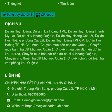
Thống kê
Tìm kiếm
Đang truy cập: 248
QR-code
DỊCH VỤ
Dự án Huy Hoàng, Dự án Huy Hoàng TML, Dự án Huy Hoàng Thạnh
Mỹ Lợi, Dự án Huy Hoàng Quận 2, Dự án Huy Hoàng Cát Lái, Dự án
Huy Hoàng phường Cát Lái, Dự án Huy Hoàng TPHCM, Dự án Huy
Hoàng TP Hồ Chí Minh, Chuyên mua bán nhà đất Quận 2, Chuyên
mua bán nhà đất khu vực Quận 2, Chuyên mua bán đất nền dự án
khu 174ha, Chuyên mua bán đất nền dự án Huy Hoàng Quận 2,
Chuyên cho thuê nhà đất khu vực Quận 2, Chuyên cho thuê toà nhà
văn phòng khu Quận 2
LIÊN HỆ
CHUYÊN NHÀ ĐẤT DỰ ÁN KHU 174HA QUẬN 2
Địa chỉ:
Trương Văn Bang, phường Cát Lái, TP Hồ Chí Minh
Điện thoại:
0903380680
Email:
alomoigioisaigon@gmail.com
Website:
https://moigioinhadat24h.com/