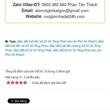
0903 380 680 Phan Tấn Thành
Zalo-Viber-ĐT:
: alomoigioisaigon@gmail.com
Email
: moigioinhadat24h.com
Website
Tags:
Bán đất mặt tiền số 23 Vũ Tông Phan khu An Phú An Khánh
,
Bán
đất mặt tiền số 23 Vũ Tông Phan
,
Bán đất mặt tiền đường số 23 Vũ Tông
Phan
,
Bán đất số 23 Vũ Tông Phan
,
Bán đất số 23 Vũ Tông Phan khu An
Phú An Khánh
Tổng số điểm của bài viết là: 10 trong 2 đánh giá
Xếp hạng:
5
-
2
phiếu bầu
Click để đánh giá bài viết