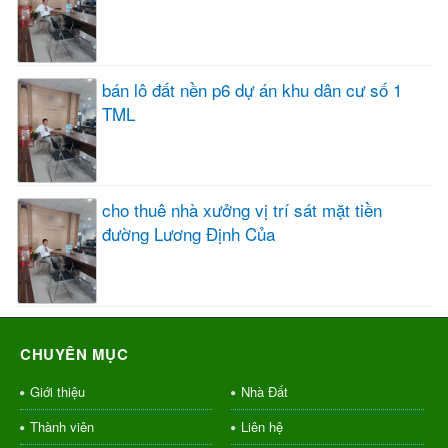
bán lô đất nền p6 dự án khu dân cư số 1
TML
cho thuê nhà xưởng vị trí sát mặt tiền
đường Lương Định Của
CHUYÊN MỤC
Giới thiệu
Nhà Đất
Thành viên
Liên hệ