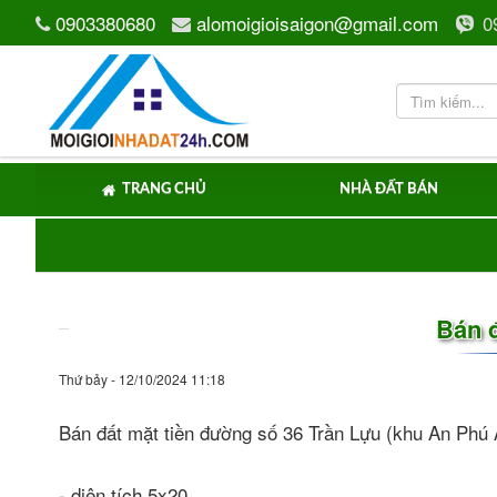
0903380680
alomoigioisaigon@gmail.com
0
TRANG CHỦ
NHÀ ĐẤT BÁN
Bán đ
Thứ bảy - 12/10/2024 11:18
Bán đất mặt tiền đường số 36 Trần Lựu (khu An Ph
- diện tích 5x20