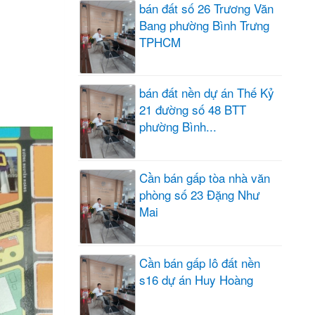
bán đất số 26 Trương Văn
Bang phường Bình Trưng
TPHCM
bán đất nền dự án Thế Kỷ
21 đường số 48 BTT
phường Bình...
Cần bán gấp tòa nhà văn
phòng số 23 Đặng Như
Mai
Cần bán gấp lô đất nền
s16 dự án Huy Hoàng