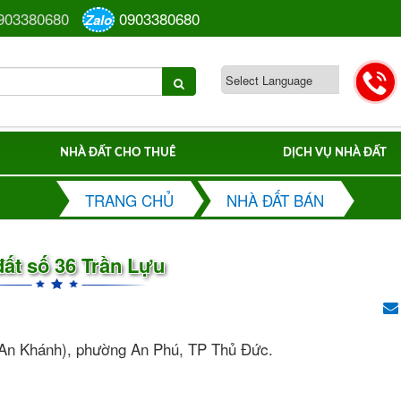
903380680
0903380680
Zalo
NHÀ ĐẤT CHO THUÊ
DỊCH VỤ NHÀ ĐẤT
TRANG CHỦ
NHÀ ĐẤT BÁN
ất số 36 Trần Lựu
ú An Khánh), phường An Phú, TP Thủ Đức.