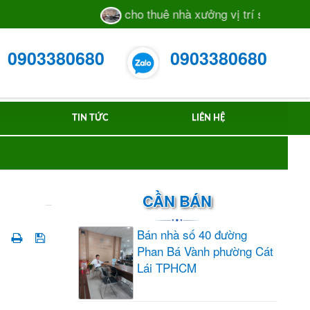
cho thuê nhà xưởng vị trí sát mặt tiền
0903380680
0903380680
TIN TỨC
LIÊN HỆ
CẦN BÁN
Bán nhà số 40 đường
Phan Bá Vành phường Cát
Lái TPHCM