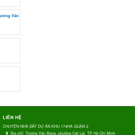
Trương Văn
LIÊN HỆ
CHUYÊN NHÀ ĐẤT DỰ ÁN KHU 174HA QUẬN 2
Địa chỉ:
Trương Văn Bang, phường Cát Lái, TP Hồ Chí Minh