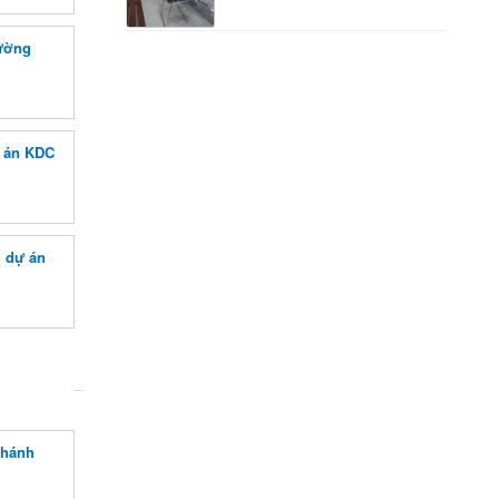
hường
 án KDC
 dự án
Khánh