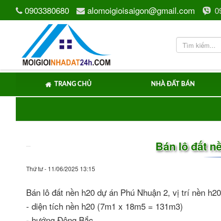
0903380680
alomoigioisaigon@gmail.com
0
TRANG CHỦ
NHÀ ĐẤT BÁN
Bán lô đất n
Thứ tư - 11/06/2025 13:15
Bán lô đất nền h20 dự án Phú Nhuận 2, vị trí nền 
- diện tích nền h20 (7m1 x 18m5 = 131m3)
- hướng Đông Bắc.