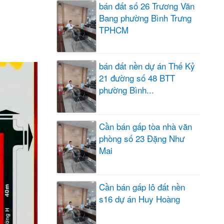
bán đất số 26 Trương Văn
Bang phường Bình Trưng
TPHCM
bán đất nền dự án Thế Kỷ
21 đường số 48 BTT
phường Bình...
Cần bán gấp tòa nhà văn
phòng số 23 Đặng Như
Mai
Cần bán gấp lô đất nền
s16 dự án Huy Hoàng