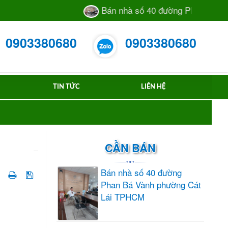
Bán nhà số 40 đường Phan Bá Vành
0903380680
0903380680
TIN TỨC
LIÊN HỆ
CẦN BÁN
Bán nhà số 40 đường
Phan Bá Vành phường Cát
Lái TPHCM