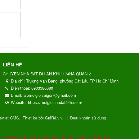
LIÊN HỆ
CHUYÊN NHÀ ĐẤT DỰ ÁN KHU 174HA QUẬN 2
Địa chỉ:
Trương Văn Bang, phường Cát Lái, TP Hồ Chí Minh
Điện thoại:
0903380680
Email:
alomoigioisaigon@gmail.com
Website:
https://moigioinhadat24h.com/
eViet CMS
.
Thiết kế bởi GiáRẻ.vn.
|
Điều khoản sử dụng
ất TP Thủ Đức, dịch vụ xây dựng, hồ sơ nhà đất TP Thủ Đức.