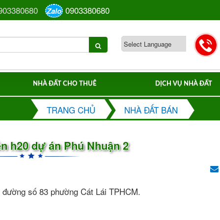
903380680
0903380680
Zalo
NHÀ ĐẤT CHO THUÊ
DỊCH VỤ NHÀ ĐẤT
TRANG CHỦ
NHÀ ĐẤT BÁN
ền h20 dự án Phú Nhuận 2
h20 đường số 83 phường Cát Lái TPHCM.