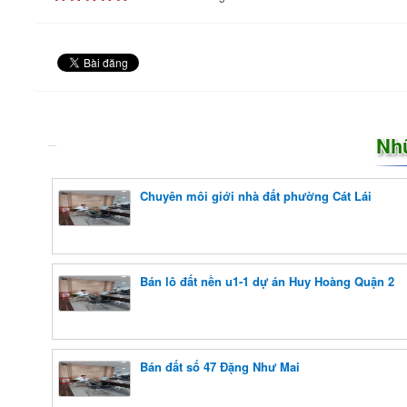
Nh
Chuyên môi giới nhà đất phường Cát Lái
Bán lô đất nền u1-1 dự án Huy Hoàng Quận 2
Bán đất số 47 Đặng Như Mai