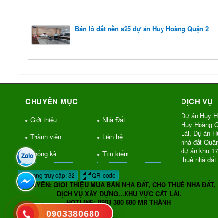
Bán lô đất nền s25 dự án Huy Hoàng Quận 2
CHUYÊN MỤC
DỊCH VỤ
Dự án Huy H
Giới thiệu
Nhà Đất
Huy Hoàng Q
Lái, Dự án 
Thành viên
Liên hệ
nhà đất Quậ
dự án khu 1
Thống kê
Tìm kiếm
thuê nhà đất
Đang truy cập: 32
QR-code
CHUYÊN: GIỚI THIỆU MUA BÁN NHÀ ĐẤT, CHO THUÊ NHÀ ĐẤT,
DỊCH VỤ XÂY DỰNG...KHU VỰC CÁT LÁI.
HOTLINE: 0903 380 680 MR THÀNH
0903380680