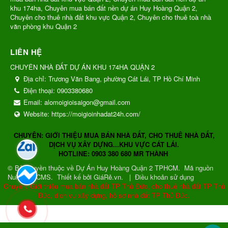
khu 174ha, Chuyên mua bán đất nền dự án Huy Hoàng Quận 2,
Chuyên cho thuê nhà đất khu vực Quận 2, Chuyên cho thuê toà nhà
văn phòng khu Quận 2
LIÊN HỆ
CHUYÊN NHÀ ĐẤT DỰ ÁN KHU 174HA QUẬN 2
Địa chỉ:
Trương Văn Bang, phường Cát Lái, TP Hồ Chí Minh
Điện thoại:
0903380680
Email:
alomoigioisaigon@gmail.com
Website:
https://moigioinhadat24h.com/
CHUYÊN: GIỚI THIỆU MUA BÁN NHÀ ĐẤT, CHO THUÊ NHÀ ĐẤT,
DỊCH VỤ XÂY DỰNG...KHU VỰC CÁT LÁI.
HOTLINE: 0903 380 680 MR THÀNH
© Bản quyền thuộc về
Dự Án Huy Hoàng Quận 2 TPHCM
.
Mã nguồn
NukeViet CMS
.
Thiết kế bởi GiáRẻ.vn.
|
Điều khoản sử dụng
Chuyên: Giới thiệu mua bán nhà đất TP Thủ Đức, cho thuê nhà đất TP Thủ
Đức, dịch vụ xây dựng, hồ sơ nhà đất TP Thủ Đức.