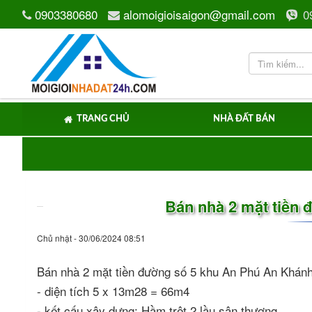
0903380680
alomoigioisaigon@gmail.com
0
TRANG CHỦ
NHÀ ĐẤT BÁN
Bán nhà 2 mặt tiền
Chủ nhật - 30/06/2024 08:51
Bán nhà 2 mặt tiền đường số 5 khu An Phú An Khán
- diện tích 5 x 13m28 = 66m4
- kết cấu xây dựng: Hầm trệt 2 lầu sân thượng.