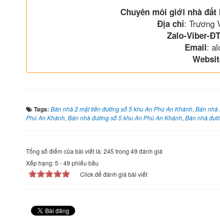
Chuyên môi giới nhà đất
: Trương
Địa chỉ
Zalo-Viber-ĐT
: a
Email
Websit
Tags:
Bán nhà 2 mặt tiền đường số 5 khu An Phú An Khánh
,
Bán nhà 
Phú An Khánh
,
Bán nhà đường số 5 khu An Phú An Khánh
,
Bán nhà đườ
Tổng số điểm của bài viết là: 245 trong 49 đánh giá
Xếp hạng:
5
-
49
phiếu bầu
Click để đánh giá bài viết