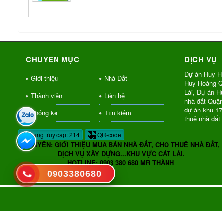
CHUYÊN MỤC
DỊCH VỤ
Dự án Huy H
Giới thiệu
Nhà Đất
Huy Hoàng Q
Lái, Dự án 
Thành viên
Liên hệ
nhà đất Quậ
dự án khu 1
Thống kê
Tìm kiếm
thuê nhà đất
Đang truy cập: 214
QR-code
CHUYÊN: GIỚI THIỆU MUA BÁN NHÀ ĐẤT, CHO THUÊ NHÀ ĐẤT,
DỊCH VỤ XÂY DỰNG...KHU VỰC CÁT LÁI.
HOTLINE: 0903 380 680 MR THÀNH
0903380680