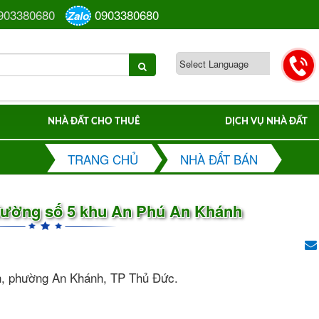
903380680
0903380680
Zalo
NHÀ ĐẤT CHO THUÊ
DỊCH VỤ NHÀ ĐẤT
TRANG CHỦ
NHÀ ĐẤT BÁN
 đường số 5 khu An Phú An Khánh
h, phường An Khánh, TP Thủ Đức.