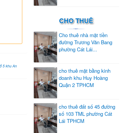
CHO THUÊ
Cho thuê nhà mặt tiền
đường Trương Văn Bang
phường Cát Lái...
số 5 khu An
cho thuê mặt bằng kinh
doanh khu Huy Hoàng
Quận 2 TPHCM
cho thuê đất số 45 đường
số 103 TML phường Cát
Lái TPHCM