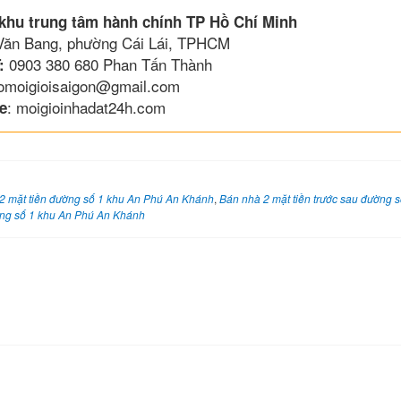
 khu trung tâm hành chính TP Hồ Chí Minh
 Văn Bang, phường Cái Lái, TPHCM
0903 380 680 Phan Tấn Thành
:
lomoigioisaigon@gmail.com
: moigioinhadat24h.com
e
2 mặt tiền đường số 1 khu An Phú An Khánh
,
Bán nhà 2 mặt tiền trước sau đường 
ng số 1 khu An Phú An Khánh