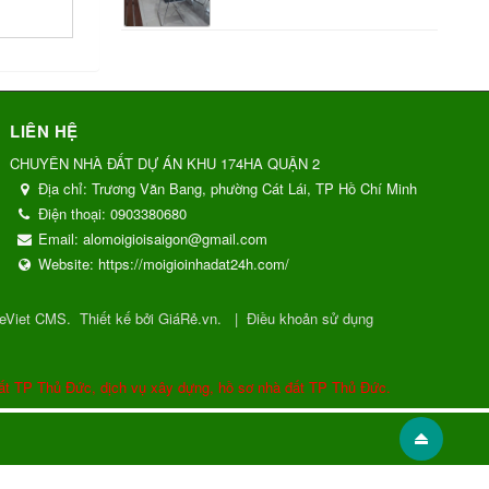
LIÊN HỆ
CHUYÊN NHÀ ĐẤT DỰ ÁN KHU 174HA QUẬN 2
Địa chỉ:
Trương Văn Bang, phường Cát Lái, TP Hồ Chí Minh
Điện thoại:
0903380680
Email:
alomoigioisaigon@gmail.com
Website:
https://moigioinhadat24h.com/
eViet CMS
.
Thiết kế bởi GiáRẻ.vn.
|
Điều khoản sử dụng
ất TP Thủ Đức, dịch vụ xây dựng, hồ sơ nhà đất TP Thủ Đức.
Gửi phản hồi