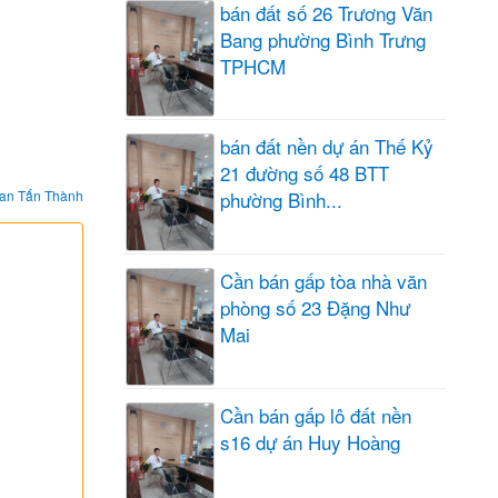
bán đất số 26 Trương Văn
Bang phường Bình Trưng
TPHCM
bán đất nền dự án Thế Kỷ
21 đường số 48 BTT
an Tấn Thành
phường Bình...
Cần bán gấp tòa nhà văn
phòng số 23 Đặng Như
Mai
Cần bán gấp lô đất nền
s16 dự án Huy Hoàng