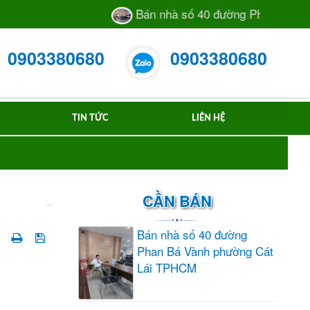
Bán nhà số 40 đường Phan Bá Vàn
0903380680
0903380680
TIN TỨC
LIÊN HỆ
CẦN BÁN
Bán nhà số 40 đường
Phan Bá Vành phường Cát
Lái TPHCM