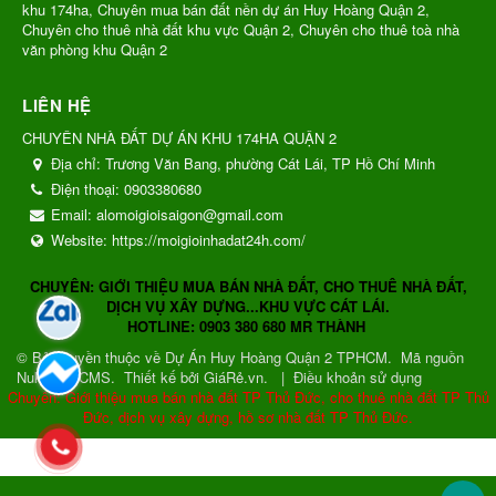
khu 174ha, Chuyên mua bán đất nền dự án Huy Hoàng Quận 2,
Chuyên cho thuê nhà đất khu vực Quận 2, Chuyên cho thuê toà nhà
văn phòng khu Quận 2
LIÊN HỆ
CHUYÊN NHÀ ĐẤT DỰ ÁN KHU 174HA QUẬN 2
Địa chỉ:
Trương Văn Bang, phường Cát Lái, TP Hồ Chí Minh
Điện thoại:
0903380680
Email:
alomoigioisaigon@gmail.com
Website:
https://moigioinhadat24h.com/
CHUYÊN: GIỚI THIỆU MUA BÁN NHÀ ĐẤT, CHO THUÊ NHÀ ĐẤT,
DỊCH VỤ XÂY DỰNG...KHU VỰC CÁT LÁI.
HOTLINE: 0903 380 680 MR THÀNH
© Bản quyền thuộc về
Dự Án Huy Hoàng Quận 2 TPHCM
.
Mã nguồn
NukeViet CMS
.
Thiết kế bởi GiáRẻ.vn.
|
Điều khoản sử dụng
Chuyên: Giới thiệu mua bán nhà đất TP Thủ Đức, cho thuê nhà đất TP Thủ
Đức, dịch vụ xây dựng, hồ sơ nhà đất TP Thủ Đức.