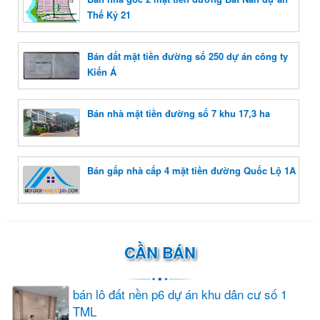
Thế Kỷ 21
Bán đất mặt tiền đường số 250 dự án công ty
Kiến Á
Bán nhà mặt tiền đường số 7 khu 17,3 ha
Bán gấp nhà cấp 4 mặt tiền đường Quốc Lộ 1A
CẦN BÁN
bán lô đất nền p6 dự án khu dân cư số 1
TML