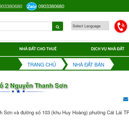
903380680
0903380680
Zalo
NHÀ ĐẤT CHO THUÊ
DỊCH VỤ NHÀ ĐẤT
TRANG CHỦ
NHÀ ĐẤT BÁN
ố 2 Nguyễn Thanh Sơn
anh Sơn và đường số 103 (khu Huy Hoàng) phường Cát Lái