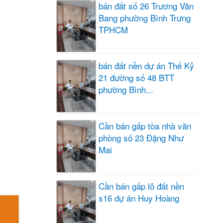
bán đất số 26 Trương Văn
Bang phường Bình Trưng
TPHCM
bán đất nền dự án Thế Kỷ
21 đường số 48 BTT
phường Bình...
Cần bán gấp tòa nhà văn
phòng số 23 Đặng Như
Mai
Cần bán gấp lô đất nền
s16 dự án Huy Hoàng