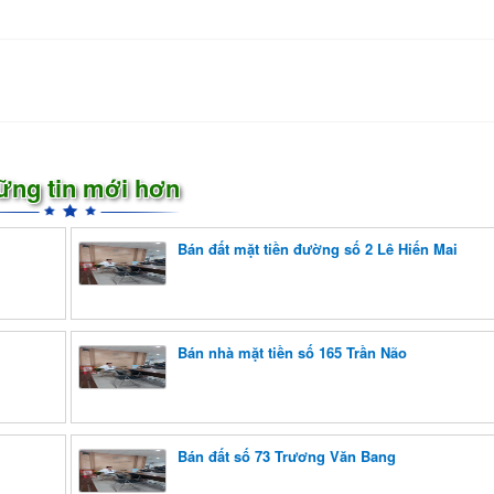
ững tin mới hơn
Bán đất mặt tiền đường số 2 Lê Hiến Mai
Bán nhà mặt tiền số 165 Trần Não
Bán đất số 73 Trương Văn Bang