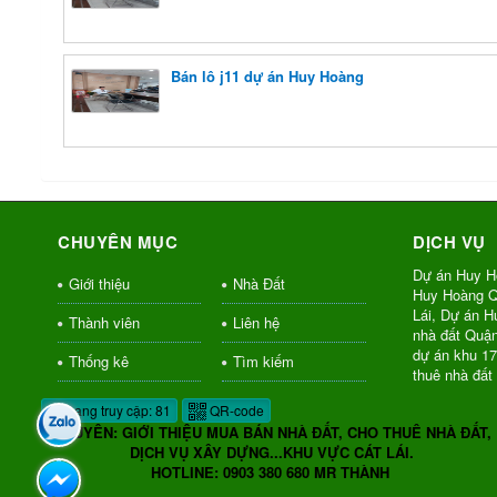
Bán lô j11 dự án Huy Hoàng
CHUYÊN MỤC
DỊCH VỤ
Dự án Huy H
Giới thiệu
Nhà Đất
Huy Hoàng Q
Lái, Dự án 
Thành viên
Liên hệ
nhà đất Quậ
dự án khu 1
Thống kê
Tìm kiếm
thuê nhà đất
Đang truy cập: 81
QR-code
CHUYÊN: GIỚI THIỆU MUA BÁN NHÀ ĐẤT, CHO THUÊ NHÀ ĐẤT,
DỊCH VỤ XÂY DỰNG...KHU VỰC CÁT LÁI.
HOTLINE: 0903 380 680 MR THÀNH