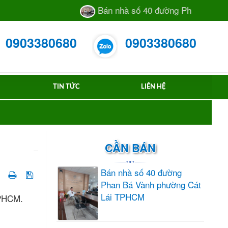
Bán nhà số 40 đường Phan Bá Vành 
0903380680
0903380680
TIN TỨC
LIÊN HỆ
CẦN BÁN
Bán nhà số 40 đường
Phan Bá Vành phường Cát
Lái TPHCM
 TPHCM.