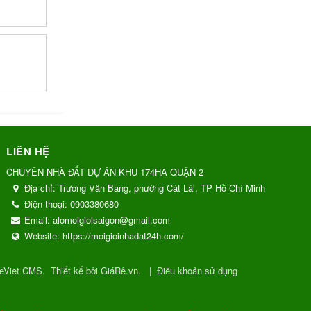
LIÊN HỆ
CHUYÊN NHÀ ĐẤT DỰ ÁN KHU 174HA QUẬN 2
Địa chỉ:
Trương Văn Bang, phường Cát Lái, TP Hồ Chí Minh
Điện thoại:
0903380680
Email:
alomoigioisaigon@gmail.com
Website:
https://moigioinhadat24h.com/
eViet CMS
.
Thiết kế bởi GiáRẻ.vn.
|
Điều khoản sử dụng