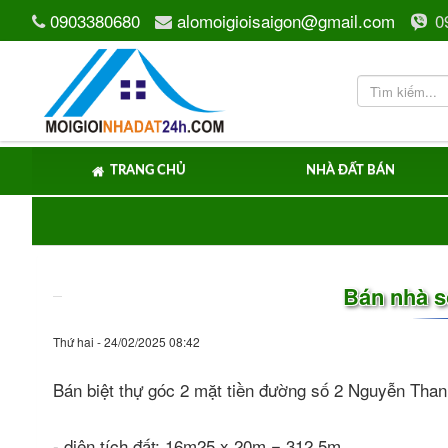
0903380680
alomoigioisaigon@gmail.com
0
TRANG CHỦ
NHÀ ĐẤT BÁN
Bán nhà s
Thứ hai - 24/02/2025 08:42
Bán biệt thự góc 2 mặt tiền đường số 2 Nguyễn Th
- diện tích đất: 16m25 x 20m = 312,5m.