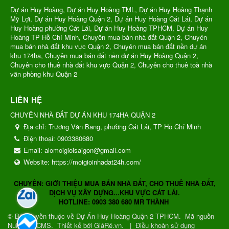
Dự án Huy Hoàng, Dự án Huy Hoàng TML, Dự án Huy Hoàng Thạnh
Mỹ Lợi, Dự án Huy Hoàng Quận 2, Dự án Huy Hoàng Cát Lái, Dự án
Huy Hoàng phường Cát Lái, Dự án Huy Hoàng TPHCM, Dự án Huy
Hoàng TP Hồ Chí Minh, Chuyên mua bán nhà đất Quận 2, Chuyên
mua bán nhà đất khu vực Quận 2, Chuyên mua bán đất nền dự án
khu 174ha, Chuyên mua bán đất nền dự án Huy Hoàng Quận 2,
Chuyên cho thuê nhà đất khu vực Quận 2, Chuyên cho thuê toà nhà
văn phòng khu Quận 2
LIÊN HỆ
CHUYÊN NHÀ ĐẤT DỰ ÁN KHU 174HA QUẬN 2
Địa chỉ:
Trương Văn Bang, phường Cát Lái, TP Hồ Chí Minh
Điện thoại:
0903380680
Email:
alomoigioisaigon@gmail.com
Website:
https://moigioinhadat24h.com/
CHUYÊN: GIỚI THIỆU MUA BÁN NHÀ ĐẤT, CHO THUÊ NHÀ ĐẤT,
DỊCH VỤ XÂY DỰNG...KHU VỰC CÁT LÁI.
HOTLINE: 0903 380 680 MR THÀNH
© Bản quyền thuộc về
Dự Án Huy Hoàng Quận 2 TPHCM
.
Mã nguồn
NukeViet CMS
.
Thiết kế bởi GiáRẻ.vn.
|
Điều khoản sử dụng