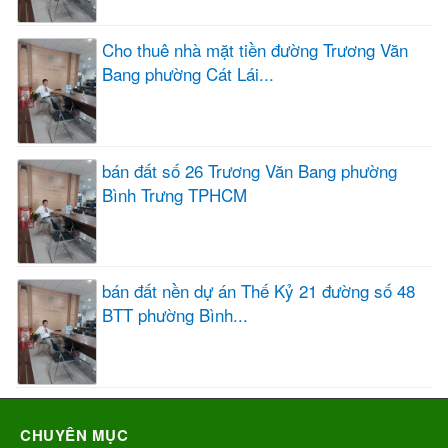
Cho thuê nhà mặt tiền đường Trương Văn
Bang phường Cát Lái...
bán đất số 26 Trương Văn Bang phường
Bình Trưng TPHCM
bán đất nền dự án Thế Kỷ 21 đường số 48
BTT phường Bình...
CHUYÊN MỤC