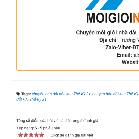
Chuyên môi giới nhà đất
: Trương
Địa chỉ
Zalo-Viber-ĐT
: a
Email
Websit
Tags:
chuyên bán đất nền khu Thế Kỷ 21
,
chuyên bán đất khu Thế Kỷ
đất kdc Thế Kỷ 21
Tổng số điểm của bài viết là: 25 trong 5 đánh giá
Xếp hạng:
5
-
5
phiếu bầu
Click để đánh giá bài viết