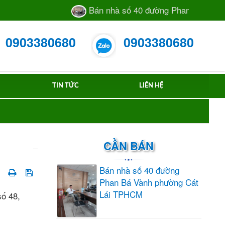
Bán nhà số 40 đường Phan Bá Vành phườ
0903380680
0903380680
TIN TỨC
LIÊN HỆ
CẦN BÁN
Bán nhà số 40 đường
Phan Bá Vành phường Cát
Lái TPHCM
số 48,