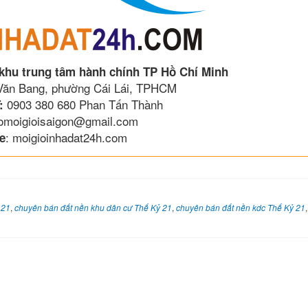
 khu trung tâm hành chính TP Hồ Chí Minh
 Văn Bang, phường Cái Lái, TPHCM
0903 380 680 Phan Tấn Thành
:
lomoigioisaigon@gmail.com
: moigioinhadat24h.com
e
 21
,
chuyên bán đất nền khu dân cư Thế Kỷ 21
,
chuyên bán đất nền kdc Thế Kỷ 21