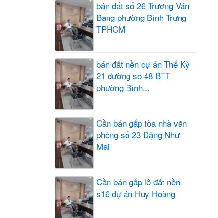
bán đất số 26 Trương Văn
Bang phường Bình Trưng
TPHCM
bán đất nền dự án Thế Kỷ
21 đường số 48 BTT
phường Bình...
Cần bán gấp tòa nhà văn
phòng số 23 Đặng Như
Mai
Cần bán gấp lô đất nền
s16 dự án Huy Hoàng