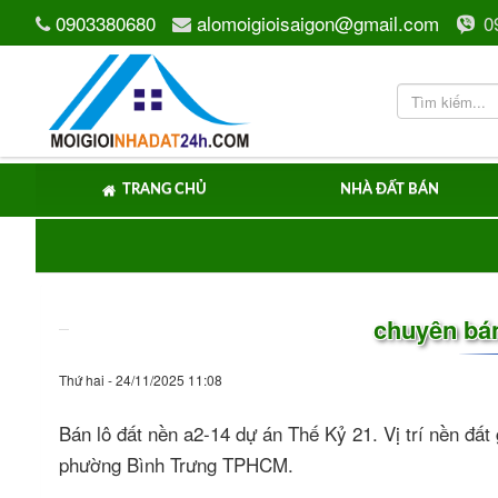
0903380680
alomoigioisaigon@gmail.com
0
TRANG CHỦ
NHÀ ĐẤT BÁN
chuyên bán
Thứ hai - 24/11/2025 11:08
Bán lô đất nền a2-14 dự án Thế Kỷ 21. Vị trí nền đ
phường Bình Trưng TPHCM.