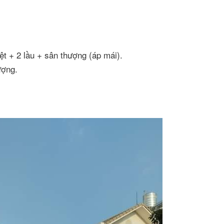
t + 2 lầu + sân thượng (áp mái).
ượng.