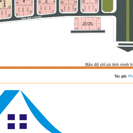
Tác giả:
Ph