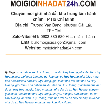
Chuyên môi giới nhà đất khu trung tâm hành
chính TP Hồ Chí Minh
: Trương Văn Bang, phường Cái Lái,
Địa chỉ
TPHCM
0903 380 680 Phan Tấn Thành
Zalo-Viber-ĐT:
: alomoigioisaigon@gmail.com
Email
: moigioinhadat24h.com
Website
Tags:
nha dat du an Huy Hoang
,
nha khu Huy Hoang
,
nha dat khu Huy
Hoang
,
moi gioi mua ban nha dat khu dan cu Huy Hoang
,
gioi thieu mua
ban nha dat khu dan cu Huy Hoang
,
gioi thieu nha dat khu dan cu Huy
Hoang
,
gioi thieu nha dat du an khu dan cu Huy Hoang
,
gioi thieu nha dat
du an Huy Hoang
,
gioi thieu mua ban nha dat du an Huy Hoang
,
chuyen
gioi thieu nha dat du an Huy Hoang
,
chuyen moi gioi ban dat nen du an
Huy Hoang
,
dat khu Huy Hoang
,
mua ban dat du an Huy Hoang
,
mua ban
nha du an Huy Hoang
,
mua ban dat khu Huy Hoang