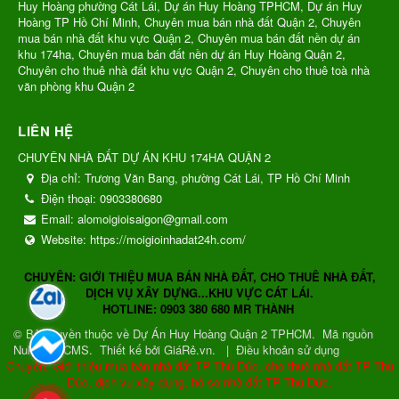
Huy Hoàng phường Cát Lái, Dự án Huy Hoàng TPHCM, Dự án Huy
Hoàng TP Hồ Chí Minh, Chuyên mua bán nhà đất Quận 2, Chuyên
mua bán nhà đất khu vực Quận 2, Chuyên mua bán đất nền dự án
khu 174ha, Chuyên mua bán đất nền dự án Huy Hoàng Quận 2,
Chuyên cho thuê nhà đất khu vực Quận 2, Chuyên cho thuê toà nhà
văn phòng khu Quận 2
LIÊN HỆ
CHUYÊN NHÀ ĐẤT DỰ ÁN KHU 174HA QUẬN 2
Địa chỉ:
Trương Văn Bang, phường Cát Lái, TP Hồ Chí Minh
Điện thoại:
0903380680
Email:
alomoigioisaigon@gmail.com
Website:
https://moigioinhadat24h.com/
CHUYÊN: GIỚI THIỆU MUA BÁN NHÀ ĐẤT, CHO THUÊ NHÀ ĐẤT,
DỊCH VỤ XÂY DỰNG...KHU VỰC CÁT LÁI.
HOTLINE: 0903 380 680 MR THÀNH
© Bản quyền thuộc về
Dự Án Huy Hoàng Quận 2 TPHCM
.
Mã nguồn
NukeViet CMS
.
Thiết kế bởi GiáRẻ.vn.
|
Điều khoản sử dụng
Chuyên: Giới thiệu mua bán nhà đất TP Thủ Đức, cho thuê nhà đất TP Thủ
Đức, dịch vụ xây dựng, hồ sơ nhà đất TP Thủ Đức.