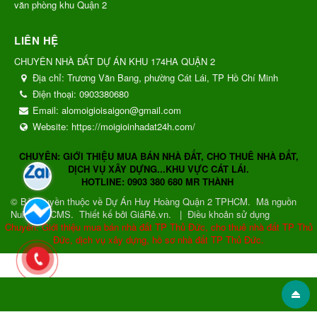
văn phòng khu Quận 2
LIÊN HỆ
CHUYÊN NHÀ ĐẤT DỰ ÁN KHU 174HA QUẬN 2
Địa chỉ:
Trương Văn Bang, phường Cát Lái, TP Hồ Chí Minh
Điện thoại:
0903380680
Email:
alomoigioisaigon@gmail.com
Website:
https://moigioinhadat24h.com/
CHUYÊN: GIỚI THIỆU MUA BÁN NHÀ ĐẤT, CHO THUÊ NHÀ ĐẤT,
DỊCH VỤ XÂY DỰNG...KHU VỰC CÁT LÁI.
HOTLINE: 0903 380 680 MR THÀNH
© Bản quyền thuộc về
Dự Án Huy Hoàng Quận 2 TPHCM
.
Mã nguồn
NukeViet CMS
.
Thiết kế bởi GiáRẻ.vn.
|
Điều khoản sử dụng
Chuyên: Giới thiệu mua bán nhà đất TP Thủ Đức, cho thuê nhà đất TP Thủ
Đức, dịch vụ xây dựng, hồ sơ nhà đất TP Thủ Đức.
Gửi phản hồi