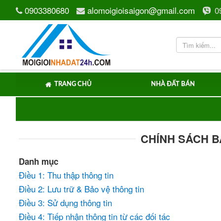
0903380680
alomoigioisaigon@gmail.com
0
TRANG CHỦ
NHÀ ĐẤT BÁN
CHÍNH SÁCH B
Danh mục
Điều 1: Thu thập thông tin
Điều 2: Lưu trữ & Bảo vệ thông tin
Điều 3: Sử dụng thông tin
Điều 4: Tiếp nhận thông tin từ các đối tác