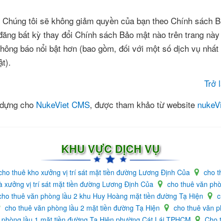
n. Chúng tôi sẽ không giảm quyền của bạn theo Chính sách 
đăng bất kỳ thay đổi Chính sách Bảo mật nào trên trang này
hông báo nổi bật hơn (bao gồm, đối với một số dịch vụ nhất 
t).
Trở 
 dựng cho
NukeViet CMS
, được tham khảo từ website
nukeV
KHU VỰC DỊCH VỤ
cho thuê kho xưởng vị trí sát mặt tiền đường Lương Định Của
cho t
à xưởng vị trí sát mặt tiền đường Lương Định Của
cho thuê văn ph
cho thuê văn phòng lầu 2 khu Huy Hoàng mặt tiền đường Tạ Hiện
c
cho thuê văn phòng lầu 2 mặt tiền đường Tạ Hiện
cho thuê văn p
n phòng lầu 1 mặt tiền đường Tạ Hiện phường Cát Lái TPHCM
Cho 