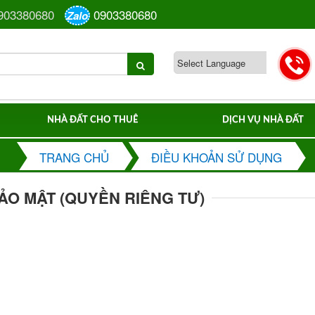
903380680
0903380680
Zalo
NHÀ ĐẤT CHO THUÊ
DỊCH VỤ NHÀ ĐẤT
TRANG CHỦ
ĐIỀU KHOẢN SỬ DỤNG
ẢO MẬT (QUYỀN RIÊNG TƯ)