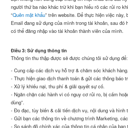
người thứ ba nào khác trừ khi bạn hiểu rõ các rủi ro 
“
Quên mật khẩu
” trên website. Để thực hiện việc này,
Email đang sử dụng của mình trong tài khoản, sau đó 
có thể đăng nhập vào tài khoản thành viên của mình.
Điều 3: Sử dụng thông tin
Thông tin thu thập được sẽ được chúng tôi sử dụng để:
- Cung cấp các dịch vụ hỗ trợ & chăm sóc khách hàng
- Thực hiện giao dịch thanh toán & gửi các thông báo tr
- Xử lý khiếu nại, thu phí & giải quyết sự cố.
- Ngăn chặn các hành vi có nguy cơ rủi ro, bị cấm ho
dùng”.
- Đo đạc, tùy biến & cải tiến dịch vụ, nội dung và hình
- Gửi bạn các thông tin về chương trình Marketing, cá
- So sánh độ chính xác của thông tin cá nhân của bạn t