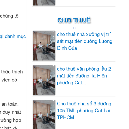
chúng tôi
CHO THUÊ
cho thuê nhà xưởng vị trí
lại danh mục
sát mặt tiền đường Lương
Định Của
cho thuê văn phòng lầu 2
 thức thích
mặt tiền đường Tạ Hiện
 viên có
phường Cát...
Cho thuê nhà số 3 đường
 an toàn.
105 TML phường Cát Lái
h duy nhất
TPHCM
trường hợp
y bất kỳ