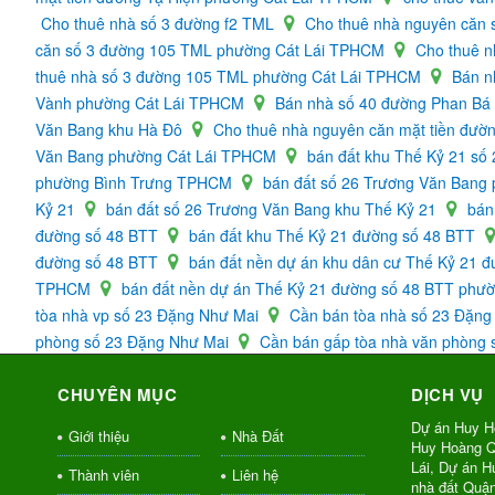
Cho thuê nhà số 3 đường f2 TML
Cho thuê nhà nguyên căn 
căn số 3 đường 105 TML phường Cát Lái TPHCM
Cho thuê 
thuê nhà số 3 đường 105 TML phường Cát Lái TPHCM
Bán n
Vành phường Cát Lái TPHCM
Bán nhà số 40 đường Phan B
Văn Bang khu Hà Đô
Cho thuê nhà nguyên căn mặt tiền đư
Văn Bang phường Cát Lái TPHCM
bán đất khu Thế Kỷ 21 số
phường Bình Trưng TPHCM
bán đất số 26 Trương Văn Ban
Kỷ 21
bán đất số 26 Trương Văn Bang khu Thế Kỷ 21
bán
đường số 48 BTT
bán đất khu Thế Kỷ 21 đường số 48 BTT
đường số 48 BTT
bán đất nền dự án khu dân cư Thế Kỷ 21 
TPHCM
bán đất nền dự án Thế Kỷ 21 đường số 48 BTT ph
tòa nhà vp số 23 Đặng Như Mai
Cần bán tòa nhà số 23 Đặn
phòng số 23 Đặng Như Mai
Cần bán gấp tòa nhà văn phòng
CHUYÊN MỤC
DỊCH VỤ
Dự án Huy H
Giới thiệu
Nhà Đất
Huy Hoàng Q
Lái, Dự án 
Thành viên
Liên hệ
nhà đất Quậ