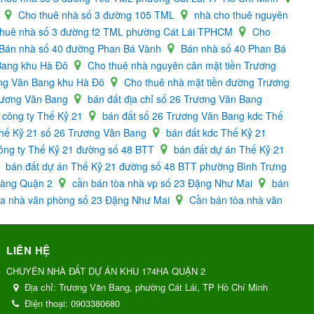
L
Cho thuê nhà số 3 đường 105 TML
nhà cho thuê nguyên
thuê nhà số 3 đường f2 TML phường Cát Lái TPHCM
Cho
Bán nhà số 40 đường Phan Bá Vành
Bán nhà số 40 Phan Bá
 Bang khu Hà Đô
Cho thuê nhà nguyên căn mặt tiền Trương
ơng Văn Bang khu Hà Đô
Cho thuê nhà mặt tiền đường Trương
Trương Văn Bang
bán đất địa chỉ số 26 Trương Văn Bang
 công ty Thế Kỷ 21
bán đất số 26 Trương Văn Bang kdc Thế
Thế Kỷ 21 số 26 Trương Văn Bang
bán đất kdc Thế Kỷ 21
công ty Thế Kỷ 21 đường số 48 BTT
bán đất dự án Thế Kỷ 21
bán đất dự án Thế Kỷ 21 đường số 48 BTT phường Bình Trưng
oàng Quận 2
cần bán tòa nhà vp số 23 Đặng Như Mai
bán
òa nhà văn phòng số 23 Đặng Như Mai
Cần bán tòa nhà văn
LIÊN HỆ
CHUYÊN NHÀ ĐẤT DỰ ÁN KHU 174HA QUẬN 2
Địa chỉ:
Trương Văn Bang, phường Cát Lái, TP Hồ Chí Minh
Điện thoại:
0903380680