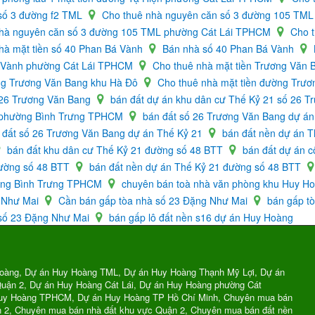
số 3 đường f2 TML
Cho thuê nhà nguyên căn số 3 đường 105 TM
nhà nguyên căn số 3 đường 105 TML phường Cát Lái TPHCM
Cho 
hà mặt tiền số 40 Phan Bá Vành
Bán nhà số 40 Phan Bá Vành
á Vành phường Cát Lái TPHCM
Cho thuê nhà mặt tiền Trương Văn
ờng Trương Văn Bang khu Hà Đô
Cho thuê nhà mặt tiền đường Trư
 26 Trương Văn Bang
bán đất dự án khu dân cư Thế Kỷ 21 số 26 
g phường Bình Trưng TPHCM
bán đất số 26 Trương Văn Bang dự án
 đất số 26 Trương Văn Bang dự án Thế Kỷ 21
bán đất nền dự án 
bán đất khu dân cư Thế Kỷ 21 đường số 48 BTT
bán đất dự án 
đường số 48 BTT
bán đất nền dự án Thế Kỷ 21 đường số 48 BTT
ường Bình Trưng TPHCM
chuyên bán toà nhà văn phòng khu Huy H
g Như Mai
Cần bán gấp tòa nhà số 23 Đặng Như Mai
bán gấp t
 số 23 Đặng Như Mai
bán gấp lô đất nền s16 dự án Huy Hoàng
oàng, Dự án Huy Hoàng TML, Dự án Huy Hoàng Thạnh Mỹ Lợi, Dự án
uận 2, Dự án Huy Hoàng Cát Lái, Dự án Huy Hoàng phường Cát
Huy Hoàng TPHCM, Dự án Huy Hoàng TP Hồ Chí Minh, Chuyên mua bán
n 2, Chuyên mua bán nhà đất khu vực Quận 2, Chuyên mua bán đất nền