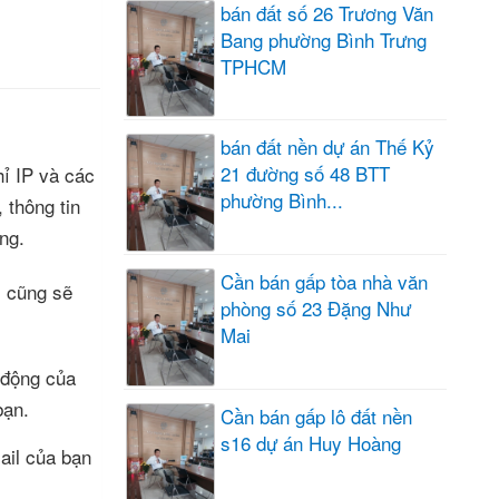
bán đất số 26 Trương Văn
Bang phường Bình Trưng
TPHCM
bán đất nền dự án Thế Kỷ
21 đường số 48 BTT
ỉ IP và các
phường Bình...
 thông tin
ng.
Cần bán gấp tòa nhà văn
. cũng sẽ
phòng số 23 Đặng Như
Mai
 động của
bạn.
Cần bán gấp lô đất nền
s16 dự án Huy Hoàng
ail của bạn