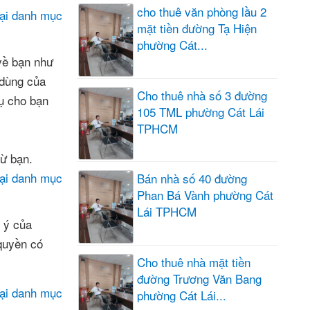
cho thuê văn phòng lầu 2
lại danh mục
mặt tiền đường Tạ Hiện
phường Cát...
 về bạn như
 dùng của
Cho thuê nhà số 3 đường
ụ cho bạn
105 TML phường Cát Lái
TPHCM
từ bạn.
lại danh mục
Bán nhà số 40 đường
Phan Bá Vành phường Cát
Lái TPHCM
g ý của
 quyền có
Cho thuê nhà mặt tiền
đường Trương Văn Bang
lại danh mục
phường Cát Lái...