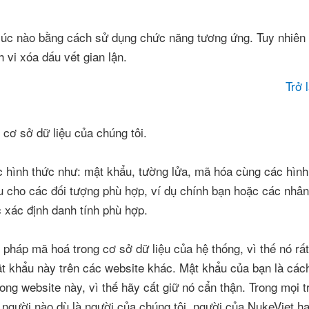
 lúc nào bằng cách sử dụng chức năng tương ứng. Tuy nhiên 
h vi xóa dấu vết gian lận.
Trở 
 cơ sở dữ liệu của chúng tôi.
c hình thức như: mật khẩu, tường lửa, mã hóa cùng các hình
ệu cho các đối tượng phù hợp, ví dụ chính bạn hoặc các nhân
c xác định danh tính phù hợp.
háp mã hoá trong cơ sở dữ liệu của hệ thống, vì thế nó rất
ật khẩu này trên các website khác. Mật khẩu của bạn là các
ong website này, vì thế hãy cất giữ nó cẩn thận. Trong mọi 
người nào dù là người của chúng tôi, người của NukeViet ha