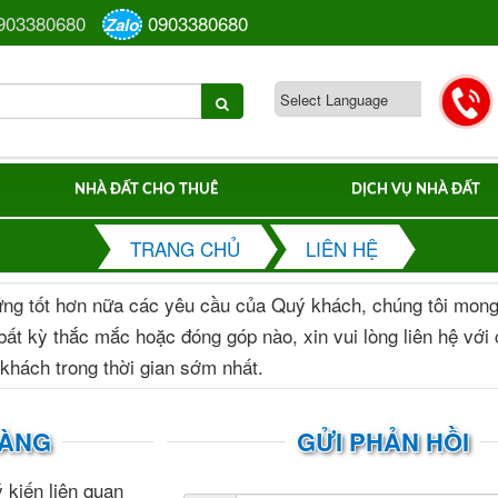
903380680
0903380680
Zalo
NHÀ ĐẤT CHO THUÊ
DỊCH VỤ NHÀ ĐẤT
TRANG CHỦ
LIÊN HỆ
ứng tốt hơn nữa các yêu cầu của Quý khách, chúng tôi mon
ất kỳ thắc mắc hoặc đóng góp nào, xin vui lòng liên hệ với 
 khách trong thời gian sớm nhất.
HÀNG
GỬI PHẢN HỒI
 kiến liên quan