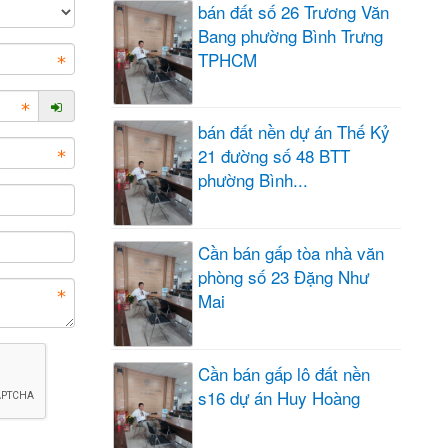
bán đất số 26 Trương Văn
Bang phường Bình Trưng
TPHCM
bán đất nền dự án Thế Kỷ
21 đường số 48 BTT
phường Bình...
Cần bán gấp tòa nhà văn
phòng số 23 Đặng Như
Mai
Cần bán gấp lô đất nền
s16 dự án Huy Hoàng