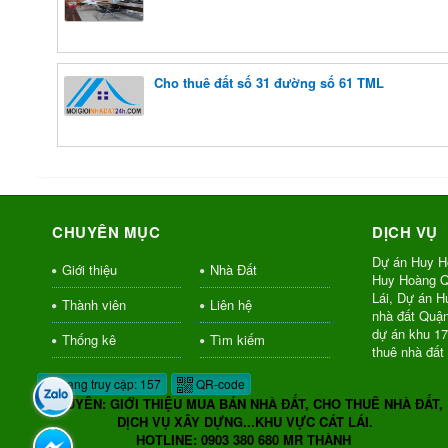
Cho thuê đất số 31 đường số 61 TML
CHUYÊN MỤC
DỊCH VỤ
Dự án Huy H
Giới thiệu
Nhà Đất
Huy Hoàng Q
Lái, Dự án 
Thành viên
Liên hệ
nhà đất Quậ
dự án khu 1
Thống kê
Tìm kiếm
thuê nhà đất
Đang truy cập: 157
QR-code
CHUYÊN: GIỚI THIỆU MUA BÁN NHÀ ĐẤT, CHO THUÊ NHÀ ĐẤT,
DỊCH VỤ XÂY DỰNG...KHU VỰC CÁT LÁI.
HOTLINE: 0903 380 680 MR THÀNH