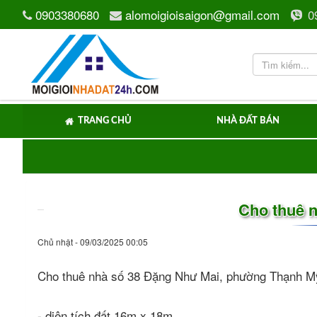
0903380680
alomoigioisaigon@gmail.com
0
TRANG CHỦ
NHÀ ĐẤT BÁN
Cho thuê 
Chủ nhật - 09/03/2025 00:05
Cho thuê nhà số 38 Đặng Như Mai, phường Thạnh M
- diện tích đất 16m x 18m.