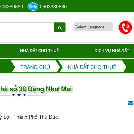
903380680
0903380680
Zalo
NHÀ ĐẤT CHO THUÊ
DỊCH VỤ NHÀ ĐẤT
TRANG CHỦ
NHÀ ĐẤT CHO THUÊ
nhà số 38 Đặng Như Mai
ỹ Lợi, Thành Phố Thủ Đức.