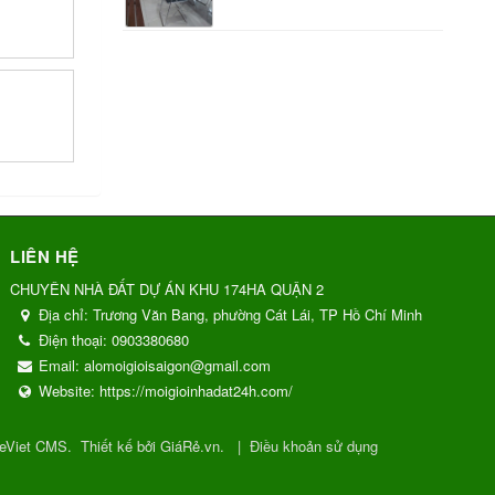
LIÊN HỆ
CHUYÊN NHÀ ĐẤT DỰ ÁN KHU 174HA QUẬN 2
Địa chỉ:
Trương Văn Bang, phường Cát Lái, TP Hồ Chí Minh
Điện thoại:
0903380680
Email:
alomoigioisaigon@gmail.com
Website:
https://moigioinhadat24h.com/
eViet CMS
.
Thiết kế bởi GiáRẻ.vn.
|
Điều khoản sử dụng