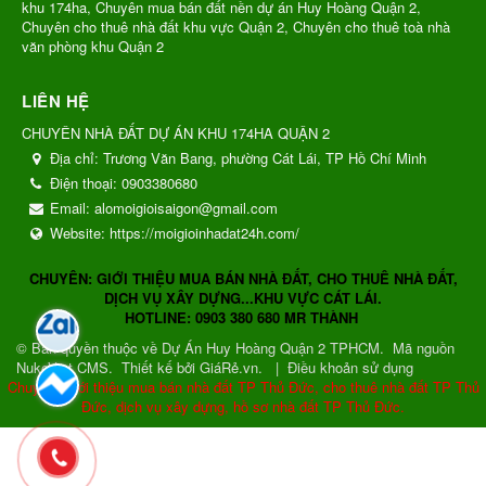
khu 174ha, Chuyên mua bán đất nền dự án Huy Hoàng Quận 2,
Chuyên cho thuê nhà đất khu vực Quận 2, Chuyên cho thuê toà nhà
văn phòng khu Quận 2
LIÊN HỆ
CHUYÊN NHÀ ĐẤT DỰ ÁN KHU 174HA QUẬN 2
Địa chỉ:
Trương Văn Bang, phường Cát Lái, TP Hồ Chí Minh
Điện thoại:
0903380680
Email:
alomoigioisaigon@gmail.com
Website:
https://moigioinhadat24h.com/
CHUYÊN: GIỚI THIỆU MUA BÁN NHÀ ĐẤT, CHO THUÊ NHÀ ĐẤT,
DỊCH VỤ XÂY DỰNG...KHU VỰC CÁT LÁI.
HOTLINE: 0903 380 680 MR THÀNH
© Bản quyền thuộc về
Dự Án Huy Hoàng Quận 2 TPHCM
.
Mã nguồn
NukeViet CMS
.
Thiết kế bởi GiáRẻ.vn.
|
Điều khoản sử dụng
Chuyên: Giới thiệu mua bán nhà đất TP Thủ Đức, cho thuê nhà đất TP Thủ
Đức, dịch vụ xây dựng, hồ sơ nhà đất TP Thủ Đức.