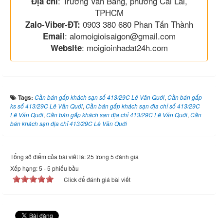
: Trương Văn Bang, phường Cái Lái,
Địa chỉ
TPHCM
0903 380 680 Phan Tấn Thành
Zalo-Viber-ĐT:
: alomoigioisaigon@gmail.com
Email
: moigioinhadat24h.com
Website
Tags:
Cần bán gấp khách sạn số 413/29C Lê Văn Quới
,
Cần bán gấp
ks số 413/29C Lê Văn Quới
,
Cần bán gấp khách sạn địa chỉ số 413/29C
Lê Văn Quới
,
Cần bán gấp khách sạn địa chỉ 413/29C Lê Văn Quới
,
Cần
bán khách sạn địa chỉ 413/29C Lê Văn Quới
Tổng số điểm của bài viết là: 25 trong 5 đánh giá
Xếp hạng:
5
-
5
phiếu bầu
Click để đánh giá bài viết