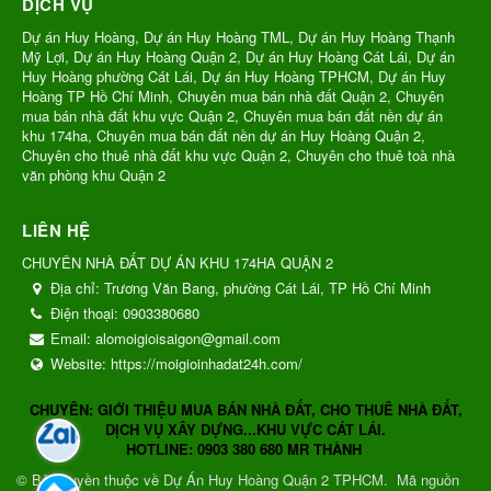
DỊCH VỤ
Dự án Huy Hoàng, Dự án Huy Hoàng TML, Dự án Huy Hoàng Thạnh
Mỹ Lợi, Dự án Huy Hoàng Quận 2, Dự án Huy Hoàng Cát Lái, Dự án
Huy Hoàng phường Cát Lái, Dự án Huy Hoàng TPHCM, Dự án Huy
Hoàng TP Hồ Chí Minh, Chuyên mua bán nhà đất Quận 2, Chuyên
mua bán nhà đất khu vực Quận 2, Chuyên mua bán đất nền dự án
khu 174ha, Chuyên mua bán đất nền dự án Huy Hoàng Quận 2,
Chuyên cho thuê nhà đất khu vực Quận 2, Chuyên cho thuê toà nhà
văn phòng khu Quận 2
LIÊN HỆ
CHUYÊN NHÀ ĐẤT DỰ ÁN KHU 174HA QUẬN 2
Địa chỉ:
Trương Văn Bang, phường Cát Lái, TP Hồ Chí Minh
Điện thoại:
0903380680
Email:
alomoigioisaigon@gmail.com
Website:
https://moigioinhadat24h.com/
CHUYÊN: GIỚI THIỆU MUA BÁN NHÀ ĐẤT, CHO THUÊ NHÀ ĐẤT,
DỊCH VỤ XÂY DỰNG...KHU VỰC CÁT LÁI.
HOTLINE: 0903 380 680 MR THÀNH
© Bản quyền thuộc về
Dự Án Huy Hoàng Quận 2 TPHCM
.
Mã nguồn