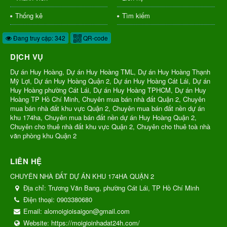
Thống kê
Tìm kiếm
Đang truy cập: 342
QR-code
DỊCH VỤ
Dự án Huy Hoàng, Dự án Huy Hoàng TML, Dự án Huy Hoàng Thạnh
Mỹ Lợi, Dự án Huy Hoàng Quận 2, Dự án Huy Hoàng Cát Lái, Dự án
Huy Hoàng phường Cát Lái, Dự án Huy Hoàng TPHCM, Dự án Huy
Hoàng TP Hồ Chí Minh, Chuyên mua bán nhà đất Quận 2, Chuyên
mua bán nhà đất khu vực Quận 2, Chuyên mua bán đất nền dự án
khu 174ha, Chuyên mua bán đất nền dự án Huy Hoàng Quận 2,
Chuyên cho thuê nhà đất khu vực Quận 2, Chuyên cho thuê toà nhà
văn phòng khu Quận 2
LIÊN HỆ
CHUYÊN NHÀ ĐẤT DỰ ÁN KHU 174HA QUẬN 2
Địa chỉ:
Trương Văn Bang, phường Cát Lái, TP Hồ Chí Minh
Điện thoại:
0903380680
Email:
alomoigioisaigon@gmail.com
Website:
https://moigioinhadat24h.com/