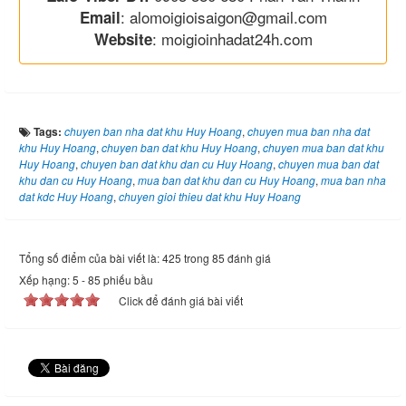
: alomoigioisaigon@gmail.com
Email
: moigioinhadat24h.com
Website
Tags:
chuyen ban nha dat khu Huy Hoang
,
chuyen mua ban nha dat
khu Huy Hoang
,
chuyen ban dat khu Huy Hoang
,
chuyen mua ban dat khu
Huy Hoang
,
chuyen ban dat khu dan cu Huy Hoang
,
chuyen mua ban dat
khu dan cu Huy Hoang
,
mua ban dat khu dan cu Huy Hoang
,
mua ban nha
dat kdc Huy Hoang
,
chuyen gioi thieu dat khu Huy Hoang
Tổng số điểm của bài viết là: 425 trong 85 đánh giá
Xếp hạng:
5
-
85
phiếu bầu
Click để đánh giá bài viết