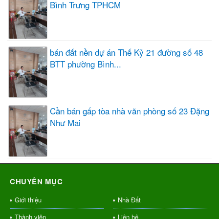
Bình Trưng TPHCM
bán đất nền dự án Thế Kỷ 21 đường số 48
BTT phường Bình...
Cần bán gấp tòa nhà văn phòng số 23 Đặng
Như Mai
CHUYÊN MỤC
Giới thiệu
Nhà Đất
Thành viên
Liên hệ