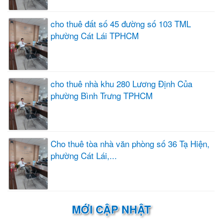
cho thuê đất số 45 đường số 103 TML
phường Cát Lái TPHCM
cho thuê nhà khu 280 Lương Định Của
phường Bình Trưng TPHCM
Cho thuê tòa nhà văn phòng số 36 Tạ Hiện,
phường Cát Lái,...
MỚI CẬP NHẬT