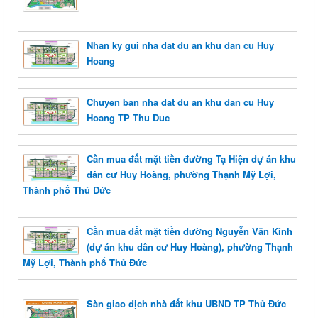
Nhan ky gui nha dat du an khu dan cu Huy
Hoang
Chuyen ban nha dat du an khu dan cu Huy
Hoang TP Thu Duc
Cần mua đất mặt tiền đường Tạ Hiện dự án khu
dân cư Huy Hoàng, phường Thạnh Mỹ Lợi,
Thành phố Thủ Đức
Cần mua đất mặt tiền đường Nguyễn Văn Kỉnh
(dự án khu dân cư Huy Hoàng), phường Thạnh
Mỹ Lợi, Thành phố Thủ Đức
Sàn giao dịch nhà đất khu UBND TP Thủ Đức