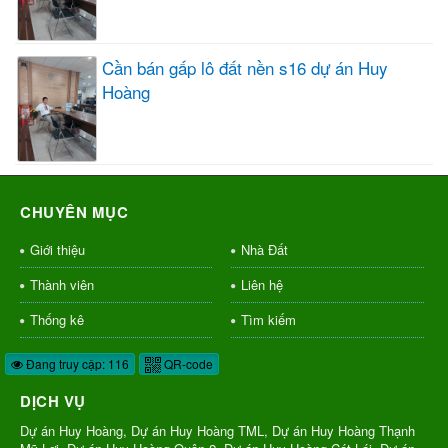
Cần bán gấp lô đất nền s16 dự án Huy
Hoàng
CHUYÊN MỤC
Giới thiệu
Nhà Đất
Thành viên
Liên hệ
Thống kê
Tìm kiếm
Đang truy cập: 116
QR-code
DỊCH VỤ
Dự án Huy Hoàng, Dự án Huy Hoàng TML, Dự án Huy Hoàng Thạnh