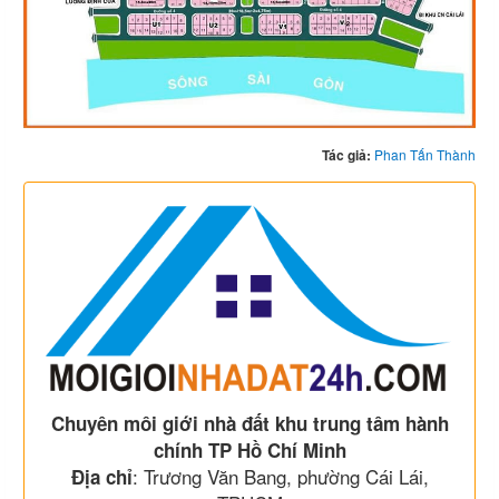
Tác giả:
Phan Tấn Thành
Chuyên môi giới nhà đất khu trung tâm hành
chính TP Hồ Chí Minh
: Trương Văn Bang, phường Cái Lái,
Địa chỉ