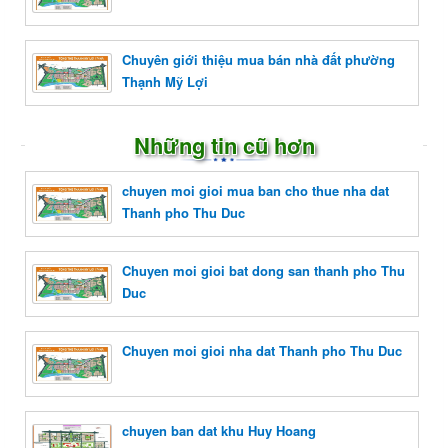
Chuyên giới thiệu mua bán nhà đất phường
Thạnh Mỹ Lợi
Những tin cũ hơn
chuyen moi gioi mua ban cho thue nha dat
Thanh pho Thu Duc
Chuyen moi gioi bat dong san thanh pho Thu
Duc
Chuyen moi gioi nha dat Thanh pho Thu Duc
chuyen ban dat khu Huy Hoang