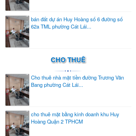
bán đất dự án Huy Hoàng số 6 đường số
62a TML phường Cát Lái...
CHO THUÊ
Cho thuê nhà mặt tiền đường Trương Văn
Bang phường Cát Lái...
cho thuê mặt bằng kinh doanh khu Huy
Hoàng Quận 2 TPHCM