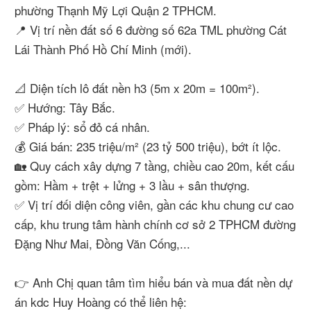
phường Thạnh Mỹ Lợi Quận 2 TPHCM.
📍 Vị trí nền đất số 6 đường số 62a TML phường Cát
Lái Thành Phố Hồ Chí Minh (mới).
📐 Diện tích lô đất nền h3 (5m x 20m = 100m²).
✅ Hướng: Tây Bắc.
✅ Pháp lý: sổ đỏ cá nhân.
💰 Giá bán: 235 triệu/m² (23 tỷ 500 triệu), bớt ít lộc.
🏡 Quy cách xây dựng 7 tầng, chiều cao 20m, kết cấu
gồm: Hầm + trệt + lửng + 3 lầu + sân thượng.
✅ Vị trí đối diện công viên, gần các khu chung cư cao
cấp, khu trung tâm hành chính cơ sở 2 TPHCM đường
Đặng Như Mai, Đồng Văn Cống,...
👉 Anh Chị quan tâm tìm hiểu bán và mua đất nền dự
án kdc Huy Hoàng có thể liên hệ: