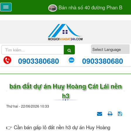
Bán nhà số 40 đường Phan Bá Vàn
0903380680
0903380680
bán đất dự án Huy Hoàng Cát Lái nền
h3
Thứ hai - 22/06/2026 10:33
👉 Cần bán gấp lô đất nền h3 dự án Huy Hoàng