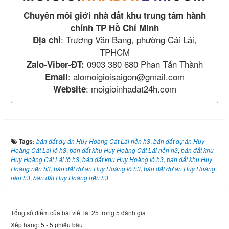
Chuyên môi giới nhà đất khu trung tâm hành
chính TP Hồ Chí Minh
: Trương Văn Bang, phường Cái Lái,
Địa chỉ
TPHCM
0903 380 680 Phan Tấn Thành
Zalo-Viber-ĐT:
: alomoigioisaigon@gmail.com
Email
: moigioinhadat24h.com
Website
Tags:
bán đất dự án Huy Hoàng Cát Lái nền h3
,
bán đất dự án Huy
Hoàng Cát Lái lô h3
,
bán đất khu Huy Hoàng Cát Lái nền h3
,
bán đất khu
Huy Hoàng Cát Lái lô h3
,
bán đất khu Huy Hoàng lô h3
,
bán đất khu Huy
Hoàng nền h3
,
bán đất dự án Huy Hoàng lô h3
,
bán đất dự án Huy Hoàng
nền h3
,
bán đất Huy Hoàng nền h3
Tổng số điểm của bài viết là: 25 trong 5 đánh giá
Xếp hạng:
5
-
5
phiếu bầu