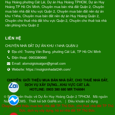
Huy Hoàng phường Cát Lái, Dự án Huy Hoàng TPHCM, Dự án Huy
Hoàng TP Hồ Chí Minh, Chuyên mua bán nhà đất Quận 2, Chuyên
mua bán nhà đất khu vực Quận 2, Chuyên mua bán đất nền dự án
khu 174ha, Chuyên mua bán đất nền dự án Huy Hoàng Quận 2,
Chuyên cho thuê nhà đất khu vực Quận 2, Chuyên cho thuê toà nhà
văn phòng khu Quận 2
LIÊN HỆ
CHUYÊN NHÀ ĐẤT DỰ ÁN KHU 174HA QUẬN 2
Địa chỉ:
Trương Văn Bang, phường Cát Lái, TP Hồ Chí Minh
Điện thoại:
0903380680
Email:
alomoigioisaigon@gmail.com
Website:
https://moigioinhadat24h.com/
CHUYÊN: GIỚI THIỆU MUA BÁN NHÀ ĐẤT, CHO THUÊ NHÀ ĐẤT,
DỊCH VỤ XÂY DỰNG...KHU VỰC CÁT LÁI.
HOTLINE: 0903 380 680 MR THÀNH
© Bản quyền thuộc về
Dự Án Huy Hoàng Quận 2 TPHCM
.
Mã nguồn
NukeViet CMS
.
Thiết kế bởi GiáRẻ.vn.
|
Điều khoản sử dụng
Chuyên: Giới thiệu mua bán nhà đất TP Thủ Đức, cho thuê nhà đất TP Thủ
Đức, dịch vụ xây dựng, hồ sơ nhà đất TP Thủ Đức.