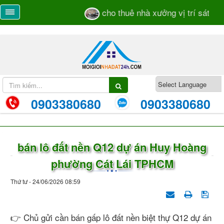
cho thuê nhà xưởng vị trí sát mặt
0903380680
0903380680
bán lô đất nền Q12 dự án Huy Hoàng
phường Cát Lái TPHCM
Thứ tư - 24/06/2026 08:59
👉 Chủ gửi cần bán gấp lô đất nền biệt thự Q12 dự án