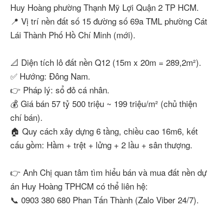
Huy Hoàng phường Thạnh Mỹ Lợi Quận 2 TP HCM.
📍 Vị trí nền đất số 15 đường số 69a TML phường Cát
Lái Thành Phố Hồ Chí Minh (mới).
📐 Diện tích lô đất nền Q12 (15m x 20m = 289,2m²).
✅ Hướng: Đông Nam.
👉 Pháp lý: sổ đỏ cá nhân.
💰 Giá bán 57 tỷ 500 triệu ~ 199 triệu/m² (chủ thiện
chí bán).
🏠 Quy cách xây dựng 6 tầng, chiều cao 16m6, kết
cấu gồm: Hầm + trệt + lửng + 2 lầu + sân thượng.
👉 Anh Chị quan tâm tìm hiểu bán và mua đất nền dự
án Huy Hoàng TPHCM có thể liên hệ:
📞 0903 380 680 Phan Tấn Thành (Zalo Viber 24/7).