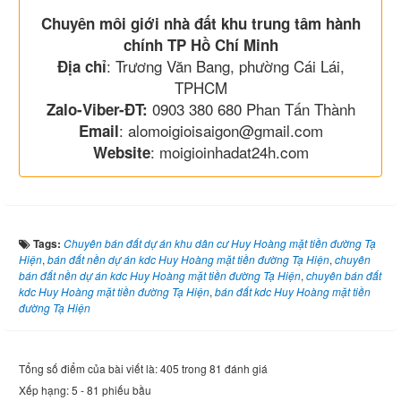
Chuyên môi giới nhà đất khu trung tâm hành
chính TP Hồ Chí Minh
: Trương Văn Bang, phường Cái Lái,
Địa chỉ
TPHCM
0903 380 680 Phan Tấn Thành
Zalo-Viber-ĐT:
: alomoigioisaigon@gmail.com
Email
: moigioinhadat24h.com
Website
Tags:
Chuyên bán đất dự án khu dân cư Huy Hoàng mặt tiền đường Tạ
Hiện
,
bán đất nền dự án kdc Huy Hoàng mặt tiền đường Tạ Hiện
,
chuyên
bán đất nền dự án kdc Huy Hoàng mặt tiền đường Tạ Hiện
,
chuyên bán đất
kdc Huy Hoàng mặt tiền đường Tạ Hiện
,
bán đất kdc Huy Hoàng mặt tiền
đường Tạ Hiện
Tổng số điểm của bài viết là: 405 trong 81 đánh giá
Xếp hạng:
5
-
81
phiếu bầu