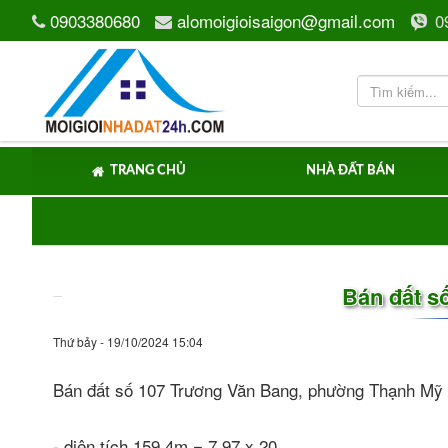
0903380680
alomoigioisaigon@gmail.com
0
TRANG CHỦ
NHÀ ĐẤT BÁN
Bán đất s
Thứ bảy - 19/10/2024 15:04
Bán đất số 107 Trương Văn Bang, phường Thạnh Mỹ 
- diện tích 159,4m = 7,97 x 20