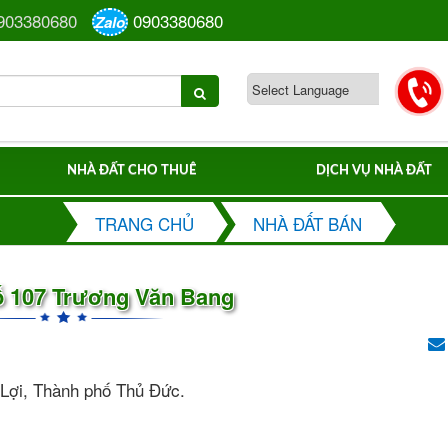
903380680
0903380680
Zalo
NHÀ ĐẤT CHO THUÊ
DỊCH VỤ NHÀ ĐẤT
TRANG CHỦ
NHÀ ĐẤT BÁN
ố 107 Trương Văn Bang
Lợi, Thành phố Thủ Đức.