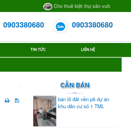
Cho thuê biệt thự sân vườn số 55/28 đườ
0903380680
0903380680
TIN TỨC
LIÊN HỆ
CẦN BÁN
bán lô đất nền p6 dự án
khu dân cư số 1 TML