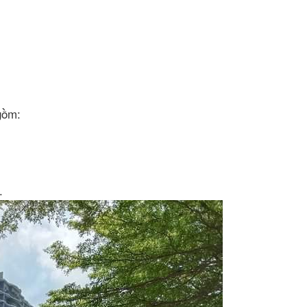
gồm:
g.