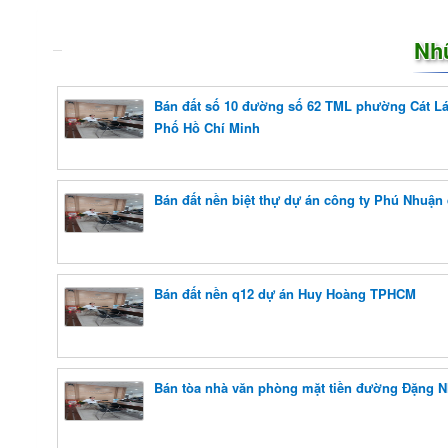
Nh
Bán đất số 10 đường số 62 TML phường Cát L
Phố Hồ Chí Minh
Bán đất nền biệt thự dự án công ty Phú Nhuận
Bán đất nền q12 dự án Huy Hoàng TPHCM
Bán tòa nhà văn phòng mặt tiền đường Đặng 