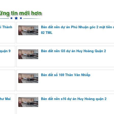
ững tin mới hơn
ái Thành
Bán đất nền dự án Phú Nhuận góc 2 mặt tiền
82 TML
 quận 9
Bán đất nền G5 dự án Huy Hoàng Quận 2
Bán đất số 169 Thân Văn Nhiếp
Như Mai
Bán đất nền s16 dự án Huy Hoàng quận 2