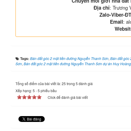
Chuyên môi giới nhà đất
: Trương
Địa chỉ
Zalo-Viber-ĐT
: a
Email
Websit
Tags:
Bán đất góc 2 mặt tiền đường Nguyễn Thanh Sơn
,
Bán đất góc 
Sơn
,
Bán đất góc 2 mặt tiền đường Nguyễn Thanh Sơn dự án Huy Hoàng
Tổng số điểm của bài viết là: 25 trong 5 đánh giá
Xếp hạng:
5
-
5
phiếu bầu
Click để đánh giá bài viết