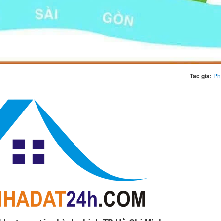
Tác giả:
Ph