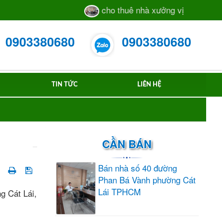
cho thuê nhà xưởng vị trí sát mặt ti
0903380680
0903380680
TIN TỨC
LIÊN HỆ
CẦN BÁN
Bán nhà số 40 đường
Phan Bá Vành phường Cát
Lái TPHCM
g Cát Lái,