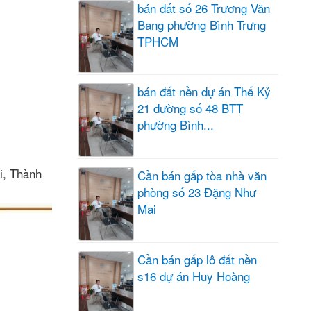
bán đất số 26 Trương Văn
Bang phường Bình Trưng
TPHCM
bán đất nền dự án Thế Kỷ
21 đường số 48 BTT
phường Bình...
i, Thành
Cần bán gấp tòa nhà văn
phòng số 23 Đặng Như
Mai
Cần bán gấp lô đất nền
s16 dự án Huy Hoàng