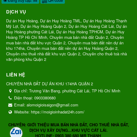
Đang truy cập: 98
QR-code
DỊCH VỤ
Dự án Huy Hoàng, Dự án Huy Hoàng TML, Dự án Huy Hoàng Thạnh
Mỹ Lợi, Dự án Huy Hoàng Quận 2, Dự án Huy Hoàng Cát Lái, Dự án
Huy Hoàng phường Cát Lái, Dự án Huy Hoàng TPHCM, Dự án Huy
Hoàng TP Hồ Chí Minh, Chuyên mua bán nhà đất Quận 2, Chuyên
mua bán nhà đất khu vực Quận 2, Chuyên mua bán đất nền dự án
khu 174ha, Chuyên mua bán đất nền dự án Huy Hoàng Quận 2,
Chuyên cho thuê nhà đất khu vực Quận 2, Chuyên cho thuê toà nhà
văn phòng khu Quận 2
LIÊN HỆ
CHUYÊN NHÀ ĐẤT DỰ ÁN KHU 174HA QUẬN 2
Địa chỉ:
Trương Văn Bang, phường Cát Lái, TP Hồ Chí Minh
Điện thoại:
0903380680
Email:
alomoigioisaigon@gmail.com
Website:
https://moigioinhadat24h.com/
CHUYÊN: GIỚI THIỆU MUA BÁN NHÀ ĐẤT, CHO THUÊ NHÀ ĐẤT,
DỊCH VỤ XÂY DỰNG...KHU VỰC CÁT LÁI.
HOTLINE: 0903 380 680 MR THÀNH