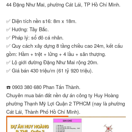
44 Đặng Như Mai, phường Cát Lái, TP Hồ Chí Minh.
✅ Diện tích nền s16: 8m x 18m.
✅ Hướng: Tây Bắc.
✅ Pháp lý: sổ đỏ cá nhân.
✅ Quy cách xây dựng 8 tầng chiều cao 24m, kết cấu
gồm: Hầm + trệt + lửng + 4 lầu + sân thượng.
✅ Lộ giới đường Đặng Như Mai rộng 20m.
✅ Giá bán 430 triệu/m (61 tỷ 920 triệu).
☎️ 0903 380 680 Phan Tấn Thành.
Chuyên mua bán đất nền dự án công ty Huy Hoàng
phường Thạnh Mỹ Lợi Quận 2 TPHCM (nay là phường
Cát Lái, Thành Phố Hồ Chí Minh).