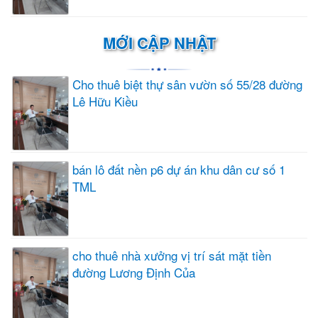
MỚI CẬP NHẬT
Cho thuê biệt thự sân vườn số 55/28 đường
Lê Hữu Kiều
bán lô đất nền p6 dự án khu dân cư số 1
TML
cho thuê nhà xưởng vị trí sát mặt tiền
đường Lương Định Của