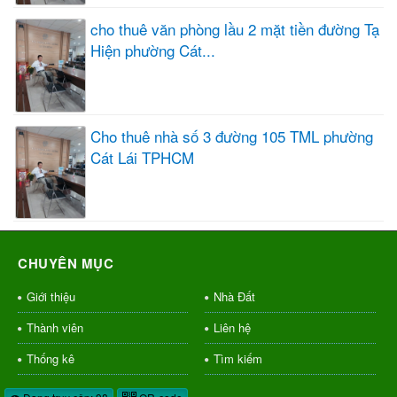
cho thuê văn phòng lầu 2 mặt tiền đường Tạ
Hiện phường Cát...
Cho thuê nhà số 3 đường 105 TML phường
Cát Lái TPHCM
CHUYÊN MỤC
Giới thiệu
Nhà Đất
Thành viên
Liên hệ
Thống kê
Tìm kiếm