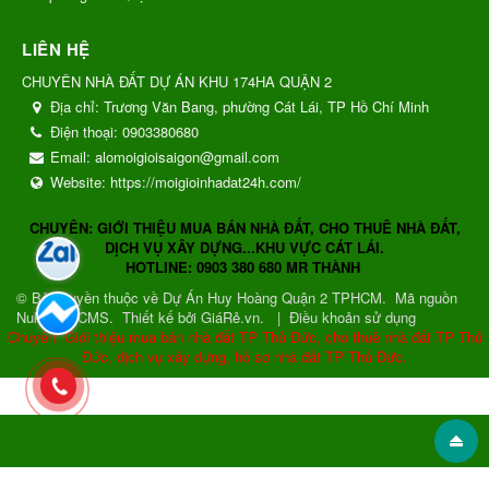
LIÊN HỆ
CHUYÊN NHÀ ĐẤT DỰ ÁN KHU 174HA QUẬN 2
Địa chỉ:
Trương Văn Bang, phường Cát Lái, TP Hồ Chí Minh
Điện thoại:
0903380680
Email:
alomoigioisaigon@gmail.com
Website:
https://moigioinhadat24h.com/
CHUYÊN: GIỚI THIỆU MUA BÁN NHÀ ĐẤT, CHO THUÊ NHÀ ĐẤT,
DỊCH VỤ XÂY DỰNG...KHU VỰC CÁT LÁI.
HOTLINE: 0903 380 680 MR THÀNH
© Bản quyền thuộc về
Dự Án Huy Hoàng Quận 2 TPHCM
.
Mã nguồn
NukeViet CMS
.
Thiết kế bởi GiáRẻ.vn.
|
Điều khoản sử dụng
Chuyên: Giới thiệu mua bán nhà đất TP Thủ Đức, cho thuê nhà đất TP Thủ
Đức, dịch vụ xây dựng, hồ sơ nhà đất TP Thủ Đức.
Gửi phản hồi