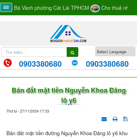
han Bá Vành phường Cát Lái TPHCM
Cho thuê nhà mặt 
0903380680
0903380680
Bán đất mặt tiền Nguyễn Khoa Đăng
lô y6
Thứ tư - 27/11/2024 17:33
Bán đất mặt tiền đường Nguyễn Khoa Đăng lô y6 khu