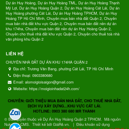
Dự án Huy Hoàng, Dự án Huy Hoàng TML, Dự án Huy Hoàng Thạnh
Mỹ Lợi, Dự án Huy Hoàng Quận 2, Dự án Huy Hoàng Cát Lái, Dự án
Huy Hoàng phường Cát Lái, Dự án Huy Hoàng TPHCM, Dự án Huy
Hoàng TP Hồ Chí Minh, Chuyên mua bán nhà đất Quận 2, Chuyên
mua bán nhà đất khu vực Quận 2, Chuyên mua bán đất nền dự án
khu 174ha, Chuyên mua bán đất nền dự án Huy Hoàng Quận 2,
Chuyên cho thuê nhà đất khu vực Quận 2, Chuyên cho thuê toà nhà
văn phòng khu Quận 2
LIÊN HỆ
CHUYÊN NHÀ ĐẤT DỰ ÁN KHU 174HA QUẬN 2
Địa chỉ:
Trương Văn Bang, phường Cát Lái, TP Hồ Chí Minh
Điện thoại:
0903380680
Email:
alomoigioisaigon@gmail.com
Website:
https://moigioinhadat24h.com/
CHUYÊN: GIỚI THIỆU MUA BÁN NHÀ ĐẤT, CHO THUÊ NHÀ ĐẤT,
DỊCH VỤ XÂY DỰNG...KHU VỰC CÁT LÁI.
HOTLINE: 0903 380 680 MR THÀNH
© Bản quyền thuộc về
Dự Án Huy Hoàng Quận 2 TPHCM
.
Mã nguồn
NukeViet CMS
.
Thiết kế bởi GiáRẻ.vn.
|
Điều khoản sử dụng