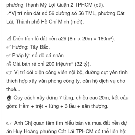
phường Thạnh Mỹ Lợi Quận 2 TPHCM (cũ).
📍Vị trí nền đất số 56 đường số 56 TML, phường Cát
Lái, Thành phố Hồ Chí Minh (mới).
📐 Diện tích lô đất nền a29 (8m x 20m = 160m²).
✅ Hướng: Tây Bắc.
✅ Pháp lý: sổ đỏ cá nhân.
💰 Giá bán rẻ chỉ 200 triệu/m² (32 tỷ).
👉 Vị trí đối diện công viên nội bộ, đường cụt yên tĩnh
thích hợp xây văn phòng công ty, căn hộ dịch vụ cho
thuê...
🏠 Quy cách xây dựng 7 tầng, chiều cao 20m, kết cấu
gồm: Hầm + trệt + lửng + 3 lầu + sân thượng.
👉 Anh Chị quan tâm tìm hiểu bán và mua đất nền dự
án Huy Hoàng phường Cát Lái TPHCM có thể liên hệ: