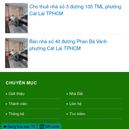
Cho thuê nhà số 3 đường 105 TML phường
Cát Lái TPHCM
Bán nhà số 40 đường Phan Bá Vành
phường Cát Lái TPHCM
CHUYÊN MỤC
Giới thiệu
Nhà Đất
Thành viên
Liên hệ
Thống kê
Tìm kiếm
Đang truy cập: 75
QR-code