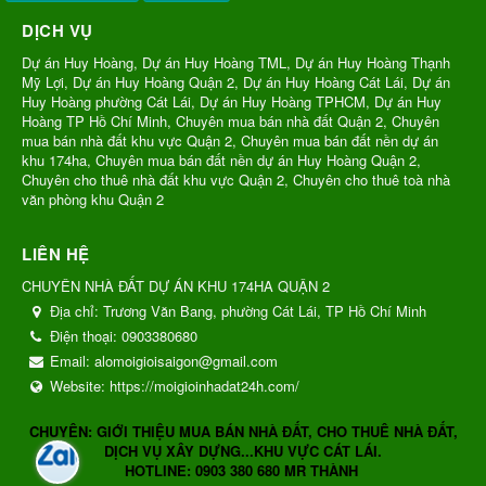
DỊCH VỤ
Dự án Huy Hoàng, Dự án Huy Hoàng TML, Dự án Huy Hoàng Thạnh
Mỹ Lợi, Dự án Huy Hoàng Quận 2, Dự án Huy Hoàng Cát Lái, Dự án
Huy Hoàng phường Cát Lái, Dự án Huy Hoàng TPHCM, Dự án Huy
Hoàng TP Hồ Chí Minh, Chuyên mua bán nhà đất Quận 2, Chuyên
mua bán nhà đất khu vực Quận 2, Chuyên mua bán đất nền dự án
khu 174ha, Chuyên mua bán đất nền dự án Huy Hoàng Quận 2,
Chuyên cho thuê nhà đất khu vực Quận 2, Chuyên cho thuê toà nhà
văn phòng khu Quận 2
LIÊN HỆ
CHUYÊN NHÀ ĐẤT DỰ ÁN KHU 174HA QUẬN 2
Địa chỉ:
Trương Văn Bang, phường Cát Lái, TP Hồ Chí Minh
Điện thoại:
0903380680
Email:
alomoigioisaigon@gmail.com
Website:
https://moigioinhadat24h.com/
CHUYÊN: GIỚI THIỆU MUA BÁN NHÀ ĐẤT, CHO THUÊ NHÀ ĐẤT,
DỊCH VỤ XÂY DỰNG...KHU VỰC CÁT LÁI.
HOTLINE: 0903 380 680 MR THÀNH