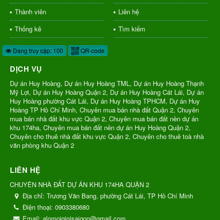
Thành viên
Liên hệ
Thống kê
Tìm kiếm
Đang truy cập: 100
QR-code
DỊCH VỤ
Dự án Huy Hoàng, Dự án Huy Hoàng TML, Dự án Huy Hoàng Thạnh
Mỹ Lợi, Dự án Huy Hoàng Quận 2, Dự án Huy Hoàng Cát Lái, Dự án
Huy Hoàng phường Cát Lái, Dự án Huy Hoàng TPHCM, Dự án Huy
Hoàng TP Hồ Chí Minh, Chuyên mua bán nhà đất Quận 2, Chuyên
mua bán nhà đất khu vực Quận 2, Chuyên mua bán đất nền dự án
khu 174ha, Chuyên mua bán đất nền dự án Huy Hoàng Quận 2,
Chuyên cho thuê nhà đất khu vực Quận 2, Chuyên cho thuê toà nhà
văn phòng khu Quận 2
LIÊN HỆ
CHUYÊN NHÀ ĐẤT DỰ ÁN KHU 174HA QUẬN 2
Địa chỉ:
Trương Văn Bang, phường Cát Lái, TP Hồ Chí Minh
Điện thoại:
0903380680
Email:
alomoigioisaigon@gmail.com