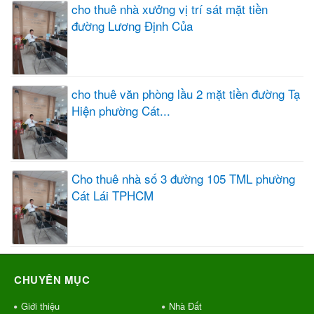
cho thuê nhà xưởng vị trí sát mặt tiền
đường Lương Định Của
cho thuê văn phòng lầu 2 mặt tiền đường Tạ
Hiện phường Cát...
Cho thuê nhà số 3 đường 105 TML phường
Cát Lái TPHCM
CHUYÊN MỤC
Giới thiệu
Nhà Đất