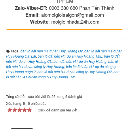
TPHCM
0903 380 680 Phan Tấn Thành
Zalo-Viber-ĐT:
: alomoigioisaigon@gmail.com
Email
: moigioinhadat24h.com
Website
Tags:
bán lô đất nền i41 dự án Huy Hoàng Q2
,
bán lô đất nền i41 dự án
Huy Hoàng Cát Lái
,
bán lô đất nền i41 dự án Huy Hoàng TML
,
bán lô đất
nền i41 dự án Huy Hoàng CL
,
bán đất nền i41 dự án Huy Hoàng
,
bán lô
đất nền i41 dự án công ty Huy Hoàng
,
bán lô đất nền i41 dự án công ty
Huy Hoàng quận 2
,
bán lô đất nền i41 dự án công ty Huy Hoàng Q2
,
bán
lô đất nền i41 dự án công ty Huy Hoàng TML
Tổng số điểm của bài viết là: 25 trong 5 đánh giá
Xếp hạng:
5
-
5
phiếu bầu
Click để đánh giá bài viết