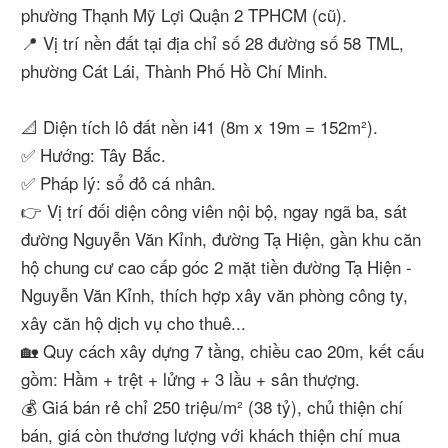
phường Thạnh Mỹ Lợi Quận 2 TPHCM (cũ).
📍 Vị trí nền đất tại địa chỉ số 28 đường số 58 TML,
phường Cát Lái, Thành Phố Hồ Chí Minh.
📐 Diện tích lô đất nền i41 (8m x 19m = 152m²).
✅ Hướng: Tây Bắc.
✅ Pháp lý: sổ đỏ cá nhân.
👉 Vị trí đối diện công viên nội bộ, ngay ngã ba, sát
đường Nguyễn Văn Kỉnh, đường Tạ Hiện, gần khu căn
hộ chung cư cao cấp góc 2 mặt tiền đường Tạ Hiện -
Nguyễn Văn Kỉnh, thích hợp xây văn phòng công ty,
xây căn hộ dịch vụ cho thuê...
🏡 Quy cách xây dựng 7 tầng, chiều cao 20m, kết cấu
gồm: Hầm + trệt + lửng + 3 lầu + sân thượng.
💰 Giá bán rẻ chỉ 250 triệu/m² (38 tỷ), chủ thiện chí
bán, giá còn thương lượng với khách thiện chí mua