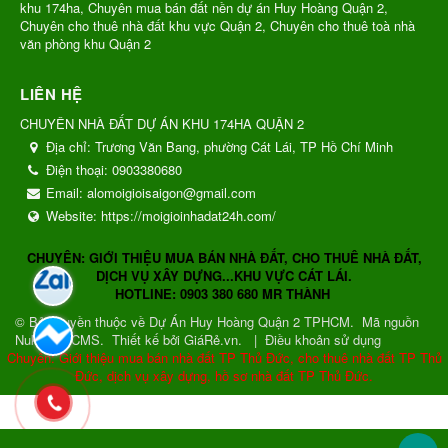
khu 174ha, Chuyên mua bán đất nền dự án Huy Hoàng Quận 2,
Chuyên cho thuê nhà đất khu vực Quận 2, Chuyên cho thuê toà nhà
văn phòng khu Quận 2
LIÊN HỆ
CHUYÊN NHÀ ĐẤT DỰ ÁN KHU 174HA QUẬN 2
Địa chỉ:
Trương Văn Bang, phường Cát Lái, TP Hồ Chí Minh
Điện thoại:
0903380680
Email:
alomoigioisaigon@gmail.com
Website:
https://moigioinhadat24h.com/
CHUYÊN: GIỚI THIỆU MUA BÁN NHÀ ĐẤT, CHO THUÊ NHÀ ĐẤT,
DỊCH VỤ XÂY DỰNG...KHU VỰC CÁT LÁI.
HOTLINE: 0903 380 680 MR THÀNH
© Bản quyền thuộc về
Dự Án Huy Hoàng Quận 2 TPHCM
.
Mã nguồn
NukeViet CMS
.
Thiết kế bởi GiáRẻ.vn.
|
Điều khoản sử dụng
Chuyên: Giới thiệu mua bán nhà đất TP Thủ Đức, cho thuê nhà đất TP Thủ
Đức, dịch vụ xây dựng, hồ sơ nhà đất TP Thủ Đức.