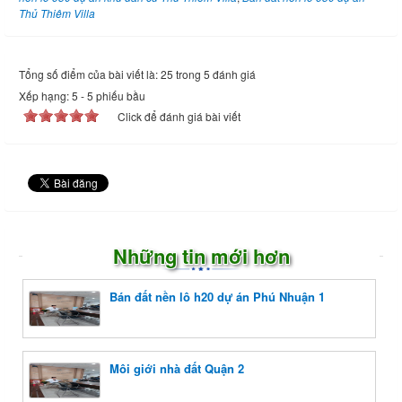
Thủ Thiêm Villa
Tổng số điểm của bài viết là: 25 trong 5 đánh giá
Xếp hạng:
5
-
5
phiếu bầu
Click để đánh giá bài viết
Những tin mới hơn
Bán đất nền lô h20 dự án Phú Nhuận 1
Môi giới nhà đất Quận 2