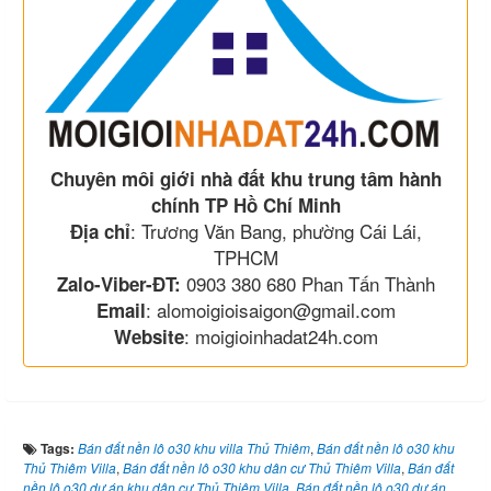
Chuyên môi giới nhà đất khu trung tâm hành
chính TP Hồ Chí Minh
: Trương Văn Bang, phường Cái Lái,
Địa chỉ
TPHCM
0903 380 680 Phan Tấn Thành
Zalo-Viber-ĐT:
: alomoigioisaigon@gmail.com
Email
: moigioinhadat24h.com
Website
Tags:
Bán đất nền lô o30 khu villa Thủ Thiêm
,
Bán đất nền lô o30 khu
Thủ Thiêm Villa
,
Bán đất nền lô o30 khu dân cư Thủ Thiêm Villa
,
Bán đất
nền lô o30 dự án khu dân cư Thủ Thiêm Villa
,
Bán đất nền lô o30 dự án