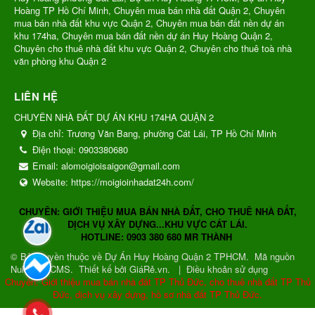
Hoàng TP Hồ Chí Minh, Chuyên mua bán nhà đất Quận 2, Chuyên
mua bán nhà đất khu vực Quận 2, Chuyên mua bán đất nền dự án
khu 174ha, Chuyên mua bán đất nền dự án Huy Hoàng Quận 2,
Chuyên cho thuê nhà đất khu vực Quận 2, Chuyên cho thuê toà nhà
văn phòng khu Quận 2
LIÊN HỆ
CHUYÊN NHÀ ĐẤT DỰ ÁN KHU 174HA QUẬN 2
Địa chỉ:
Trương Văn Bang, phường Cát Lái, TP Hồ Chí Minh
Điện thoại:
0903380680
Email:
alomoigioisaigon@gmail.com
Website:
https://moigioinhadat24h.com/
CHUYÊN: GIỚI THIỆU MUA BÁN NHÀ ĐẤT, CHO THUÊ NHÀ ĐẤT,
DỊCH VỤ XÂY DỰNG...KHU VỰC CÁT LÁI.
HOTLINE: 0903 380 680 MR THÀNH
© Bản quyền thuộc về
Dự Án Huy Hoàng Quận 2 TPHCM
.
Mã nguồn
NukeViet CMS
.
Thiết kế bởi GiáRẻ.vn.
|
Điều khoản sử dụng
Chuyên: Giới thiệu mua bán nhà đất TP Thủ Đức, cho thuê nhà đất TP Thủ
Đức, dịch vụ xây dựng, hồ sơ nhà đất TP Thủ Đức.