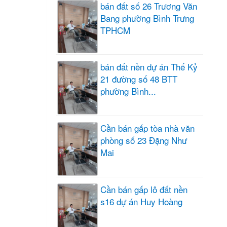
bán đất số 26 Trương Văn
Bang phường Bình Trưng
TPHCM
bán đất nền dự án Thế Kỷ
21 đường số 48 BTT
phường Bình...
Cần bán gấp tòa nhà văn
phòng số 23 Đặng Như
Mai
Cần bán gấp lô đất nền
s16 dự án Huy Hoàng