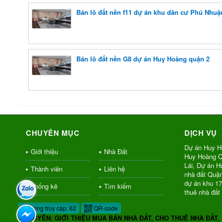
Bán lô đất nền f11 dự án khu dân cư Phú Nhuậ
Bán lô đất nền G8 dự án Huy Hoàng quận 2
CHUYÊN MỤC
DỊCH VỤ
Dự án Huy H
Giới thiệu
Nhà Đất
Huy Hoàng Q
Lái, Dự án 
Thành viên
Liên hệ
nhà đất Quậ
dự án khu 1
Thống kê
Tìm kiếm
thuê nhà đất
Đang truy cập: 62
QR-code
CHUYÊN: GIỚI THIỆU MUA BÁN NHÀ ĐẤT, CHO THUÊ NHÀ ĐẤT,