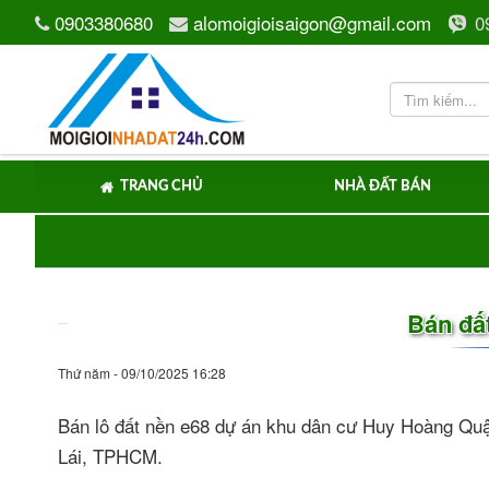
0903380680
alomoigioisaigon@gmail.com
0
TRANG CHỦ
NHÀ ĐẤT BÁN
Bán đất
Thứ năm - 09/10/2025 16:28
Bán lô đất nền e68 dự án khu dân cư Huy Hoàng Quận
Lái, TPHCM.