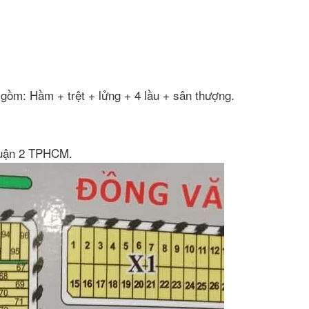
gồm: Hầm + trệt + lửng + 4 lầu + sân thượng.
Quận 2 TPHCM.