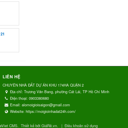
 21
LIÊN HỆ
CHUYÊN NHÀ ĐẤT DỰ ÁN KHU 174HA QUẬN 2
Địa chỉ:
Trương Văn Bang, phường Cát Lái, TP Hồ Chí Minh
Điện thoại:
0903380680
Email:
alomoigioisaigon@gmail.com
Website:
https://moigioinhadat24h.com/
eViet CMS
.
Thiết kế bởi GiáRẻ.vn.
|
Điều khoản sử dụng