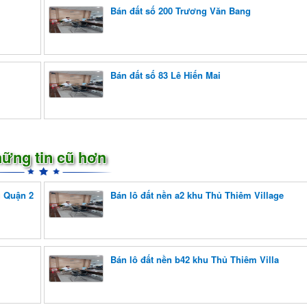
Bán đất số 200 Trương Văn Bang
Bán đất số 83 Lê Hiến Mai
ững tin cũ hơn
g Quận 2
Bán lô đất nền a2 khu Thủ Thiêm Village
Bán lô đất nền b42 khu Thủ Thiêm Villa