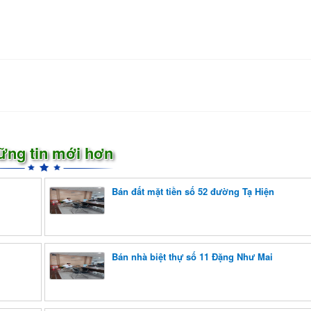
ững tin mới hơn
Bán đất mặt tiền số 52 đường Tạ Hiện
Bán nhà biệt thự số 11 Đặng Như Mai