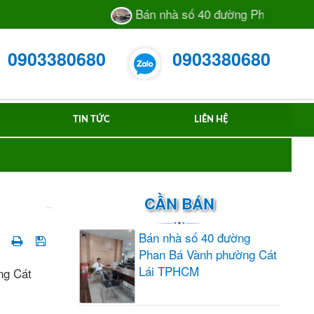
Bán nhà số 40 đường Phan Bá Vành 
0903380680
0903380680
TIN TỨC
LIÊN HỆ
CẦN BÁN
Bán nhà số 40 đường
Phan Bá Vành phường Cát
Lái TPHCM
ng Cát