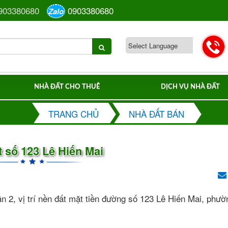
903380680
0903380680
Zalo
NHÀ ĐẤT CHO THUÊ
DỊCH VỤ NHÀ ĐẤT
TRANG CHỦ
NHÀ ĐẤT BÁN
 số 123 Lê Hiến Mai
 2, vị trí nền đất mặt tiền đường số 123 Lê Hiến Mai, phườ