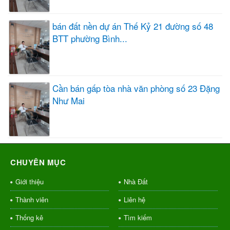
bán đất nền dự án Thế Kỷ 21 đường số 48
BTT phường Bình...
Cần bán gấp tòa nhà văn phòng số 23 Đặng
Như Mai
CHUYÊN MỤC
Giới thiệu
Nhà Đất
Thành viên
Liên hệ
Thống kê
Tìm kiếm