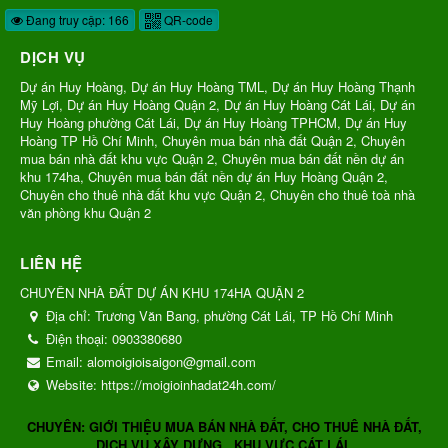
Đang truy cập: 166
QR-code
DỊCH VỤ
Dự án Huy Hoàng, Dự án Huy Hoàng TML, Dự án Huy Hoàng Thạnh
Mỹ Lợi, Dự án Huy Hoàng Quận 2, Dự án Huy Hoàng Cát Lái, Dự án
Huy Hoàng phường Cát Lái, Dự án Huy Hoàng TPHCM, Dự án Huy
Hoàng TP Hồ Chí Minh, Chuyên mua bán nhà đất Quận 2, Chuyên
mua bán nhà đất khu vực Quận 2, Chuyên mua bán đất nền dự án
khu 174ha, Chuyên mua bán đất nền dự án Huy Hoàng Quận 2,
Chuyên cho thuê nhà đất khu vực Quận 2, Chuyên cho thuê toà nhà
văn phòng khu Quận 2
LIÊN HỆ
CHUYÊN NHÀ ĐẤT DỰ ÁN KHU 174HA QUẬN 2
Địa chỉ:
Trương Văn Bang, phường Cát Lái, TP Hồ Chí Minh
Điện thoại:
0903380680
Email:
alomoigioisaigon@gmail.com
Website:
https://moigioinhadat24h.com/
CHUYÊN: GIỚI THIỆU MUA BÁN NHÀ ĐẤT, CHO THUÊ NHÀ ĐẤT,
DỊCH VỤ XÂY DỰNG...KHU VỰC CÁT LÁI.